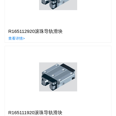
R165112920滚珠导轨滑块
查看详情>
R165111920滚珠导轨滑块