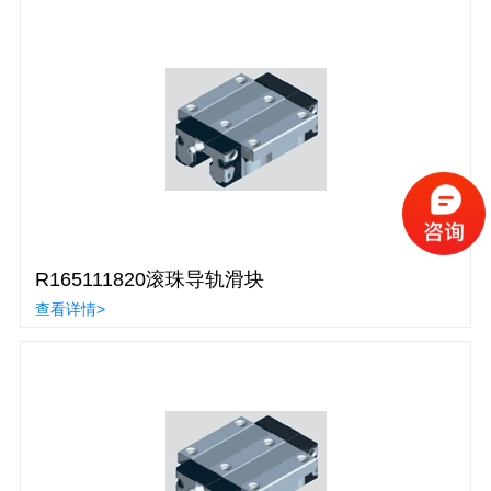
R165111820滚珠导轨滑块
查看详情>