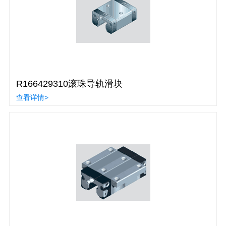
R166429310滚珠导轨滑块
查看详情>