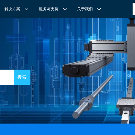
解决方案
服务与支持
关于我们
博
世力士乐-半导体工业的自动控制解决方案
全心全意
REXROTH力士乐激光切割路径测量
博世力士乐中国 | Bosch Rexroth 中国
上海瑞承动力机械有限公司
针
对通用机床的CNC系统解决方案
力
士乐滑块导轨安装流程与关键步骤
轨
T
Ssolar轻柔、洁净、高效而理想的太阳能模块生产系统
轨
MS感应式测量系统
力
士乐：总装车间自动化合作伙伴
轨滑块
电动缸选型指南
力
士乐驱动智能制造的精密力量‌——直线模组与工业机器人
化解决方案
轨滑块
高
效智能的传动与控制系统-金属切割机床
【
力士乐滚柱滑块 | 高端传动优选 尽在上海瑞承动力】
轨滑块
机床制造商 TRUMPF 选用博世力士乐的 IMS 感应式距离测量
有一批高素质，经验丰富，精通业务的销售工程师，可以
博世力士乐（Bosch Rexroth）为工业及工厂自动化、行走机
我们致力于机械自动化产品的供应,提供技术支持，是德国
系统进行激光切割。
善技术服务，必要的时候，我们还可以安排厂方的工程师
械、以及可再生能源等领域的客户提供传动、控制与移动解决方
BOSCH REXROTH/力士乐(STAR/星牌）、英国瑞诺
博
世力士乐食品与包装解决方案
力
士乐滑块——精控直线之力，定义高效传动新标准‌
导轨滑块
人员为客户解决技术上的问题，使客户对我们的产品有信
案；作为全球超过50万客户的共同选择，力士乐正不断为客户
德/RENOLD链条代理商、奇石乐Kistler代理商。主要经营范围
提供高质量的电控、液压、气动以及机电一体化元件和系统。
包括进口工业链条链轮、直线导轨滑块、轴承、丝杆螺母、直线
混凝土泵车
座/牛眼轴承
输送链的特点
运动模块、气动、液压产品,离合器等相关系列工业产品的机
构，主要服务对象是机械工业各领域的企业。
混凝土搅拌车
组/工业机器人
博
世力士乐--摊铺机和路面铣刨机
/导套
杠螺母
块配件