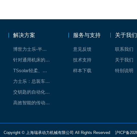
解决方案
服务与支持
关于我
博世力士乐-半导体工业的自动控制解决方案
意见反馈
联系我们
针对通用机床的CNC系统解决方案
技术支持
关于我们
TSsolar轻柔、洁净、高效而理想的太阳能模块生产系统
样本下载
特别说明
力士乐：总装车间自动化合作伙伴
交钥匙的自动化解决方案
高效智能的传动与控制系统-金属切割机床
Copyright © 上海瑞承动力机械有限公司 All Rights Reserved
沪ICP备202