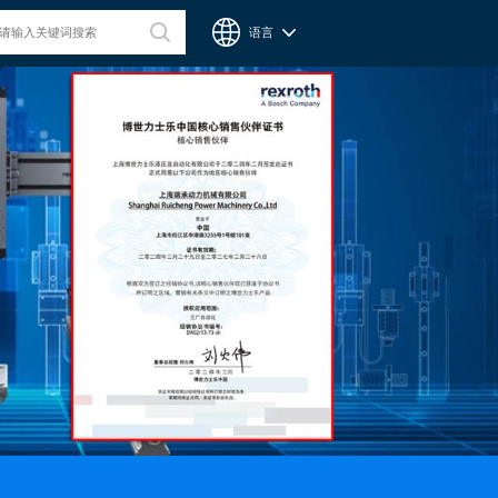
语言
台湾CPC微型滑轨
Chieftek Precision Co., Ltd. 直得科技股份有限公司簡稱cpc。
cpc注重人才在品德與技術兼備的重要性，整個核心團隊不斷研
發、製造高品質線性運動系統與零組件，創造產品永續經營與創
新。cpc 微型滑軌主要應用在精密量測、電子業、自動化產業與
半導體等，更在國際生醫科技獲得青睞與肯定。