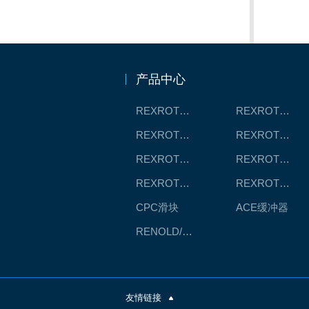
产品中心
REXROTH工厂解决方案
REXROTH/力士乐线性产品
REXROTH丝杠螺母
REXROTH直线模组
REXROTH测量系统IMS
REXROTH/力士乐电动缸
REXROTH/力士乐油压
REXROTH/力士乐伺服驱动
CPC滑块
ACE缓冲器
RENOLD/雷诺德工业链条
友情链接