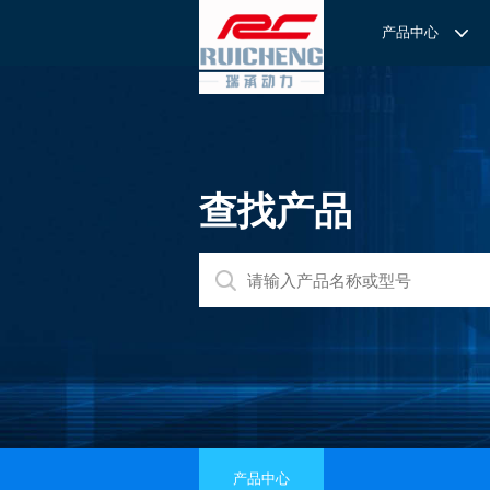
产品中心
产品中心
服务与支持
关于我们
服务
解决方案
REXROTH工厂解决方案
意见反馈
联系我们
滚轮导
REXROTH/力士乐线性产品
技术支持
关于我们
直线导
力士乐I
查找产品
REXROTH丝杠螺母
样本下载
特别说明
滚珠导
力士乐
交钥匙的自动
REXROTH直线模组
滚柱导
REXROTH测量系统IMS
微型导
我们拥
提供完
REXROTH/力士乐电动缸
BSCL
和技术
心。
博世力士乐--
REXROTH/力士乐油压
传动球
雷诺德
博世力士乐--
REXROTH/力士乐伺服驱动
直线模
CPC滑块
直线轴承
ACE缓冲器
滚珠丝
产品中心
RENOLD/雷诺德工业链条
导轨滑