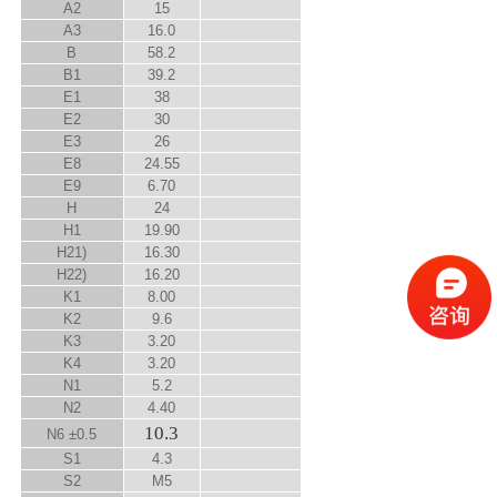
A
2
15
A
3
16.0
B
58.2
B
1
39.2
E
1
38
E
2
30
E
3
26
E
8
24.55
E
9
6.70
H
24
H
1
19.90
H
2
1)
16.30
H
2
2)
16.20
K
1
8.00
K
2
9.6
K
3
3.20
K
4
3.20
N
1
5.2
N
2
4.40
10.3
N
6
±0.5
S
1
4.3
S
2
M5