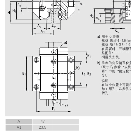
A
47
A
1
23.5