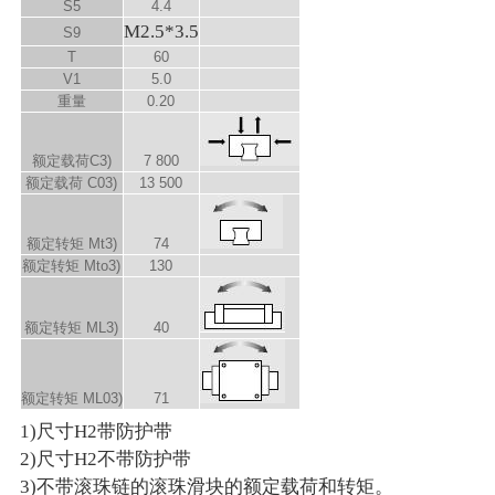
S
5
4.4
M2.5*3.5
S
9
T
60
V
1
5.0
重量
0.20
额定载荷C
3)
7 800
额定载荷 C
0
3)
13 500
额定转矩 M
t
3)
74
额定转矩 M
t
o
3)
130
额定转矩 M
L
3)
40
额定转矩 M
L0
3)
71
1)尺寸H2带防护带
2)尺寸H2不带防护带
3)不带滚珠链的滚珠滑块的额定载荷和转矩。