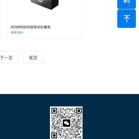
R150650020滚珠丝杠螺母
查看详情>
下一页
尾页
们