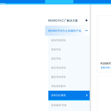
REXROTH工厂解决方案
REXROTH/力士乐线性产品
滚珠导轨滑块
直线导轨
滚轮导轨
R1506
滚柱导轨滑块
查看详情>
微型导轨滑块
导轨滑块配件
滚珠丝杠螺母
直线轴承/导套