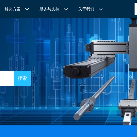
解决方案
服务与支持
关于我们
博
世力士乐-半导体工业的自动控制解决方案
全心全意
REXROTH力士乐激光切割路径测量
博世力士乐中国 | Bosch Rexroth 中国
上海瑞承动力机械有限公司
针
对通用机床的CNC系统解决方案
力
士乐滑块导轨安装流程与关键步骤
轨
T
Ssolar轻柔、洁净、高效而理想的太阳能模块生产系统
轨
MS感应式测量系统
力
士乐：总装车间自动化合作伙伴
轨滑块
电动缸选型指南
力
士乐驱动智能制造的精密力量‌——直线模组与工业机器人
化解决方案
轨滑块
高
效智能的传动与控制系统-金属切割机床
【
力士乐滚柱滑块 | 高端传动优选 尽在上海瑞承动力】
轨滑块
机床制造商 TRUMPF 选用博世力士乐的 IMS 感应式距离测量
有一批高素质，经验丰富，精通业务的销售工程师，可以
博世力士乐（Bosch Rexroth）为工业及工厂自动化、行走机
我们致力于机械自动化产品的供应,提供技术支持，是德国
系统进行激光切割。
善技术服务，必要的时候，我们还可以安排厂方的工程师
械、以及可再生能源等领域的客户提供传动、控制与移动解决方
BOSCH REXROTH/力士乐(STAR/星牌）、英国瑞诺
博
世力士乐食品与包装解决方案
力
士乐滑块——精控直线之力，定义高效传动新标准‌
导轨滑块
人员为客户解决技术上的问题，使客户对我们的产品有信
案；作为全球超过50万客户的共同选择，力士乐正不断为客户
德/RENOLD链条代理商、奇石乐Kistler代理商。主要经营范围
提供高质量的电控、液压、气动以及机电一体化元件和系统。
包括进口工业链条链轮、直线导轨滑块、轴承、丝杆螺母、直线
混凝土泵车
座/牛眼轴承
输送链的特点
运动模块、气动、液压产品,离合器等相关系列工业产品的机
构，主要服务对象是机械工业各领域的企业。
混凝土搅拌车
组/工业机器人
博
世力士乐--摊铺机和路面铣刨机
/导套
杠螺母
块配件