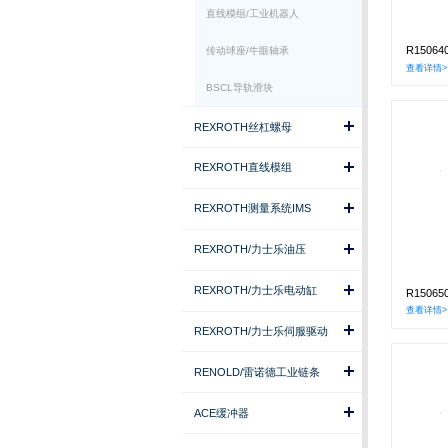
直线模组/工业机器人
R1506
传动球座/牛眼轴承
查看详情>
BSCL导轨滑块
REXROTH丝杠螺母
REXROTH直线模组
REXROTH测量系统IMS
REXROTH/力士乐油压
REXROTH/力士乐电动缸
R1506
查看详情>
REXROTH/力士乐伺服驱动
RENOLD/雷诺德工业链条
ACE缓冲器