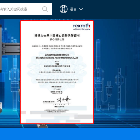
语言
台湾CPC微型滑轨
Chieftek Precision Co., Ltd. 直得科技股份有限公司簡稱cpc。
cpc注重人才在品德與技術兼備的重要性，整個核心團隊不斷研
發、製造高品質線性運動系統與零組件，創造產品永續經營與創
新。cpc 微型滑軌主要應用在精密量測、電子業、自動化產業與
半導體等，更在國際生醫科技獲得青睞與肯定。