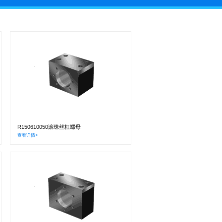
R150610050滚珠丝杠螺母
查看详情>