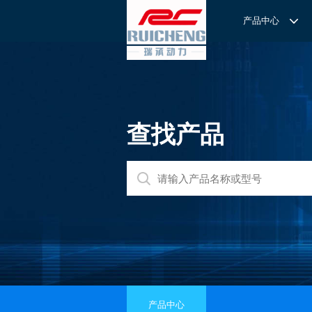
产品中心
产品中心
服务与支持
关于我们
服务
解决方案
REXROTH工厂解决方案
意见反馈
联系我们
滚轮导
REXROTH/力士乐线性产品
技术支持
关于我们
直线导
力士乐I
查找产品
REXROTH丝杠螺母
样本下载
特别说明
滚珠导
力士乐
交钥匙的自动
REXROTH直线模组
滚柱导
REXROTH测量系统IMS
微型导
我们拥
提供完
REXROTH/力士乐电动缸
BSCL
和技术
心。
博世力士乐--
REXROTH/力士乐油压
传动球
雷诺德
博世力士乐--
REXROTH/力士乐伺服驱动
直线模
CPC滑块
直线轴承
ACE缓冲器
滚珠丝
产品中心
RENOLD/雷诺德工业链条
导轨滑