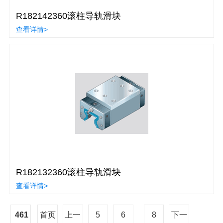
R182142360滚柱导轨滑块
查看详情>
R182132360滚柱导轨滑块
查看详情>
461
首页
上一
5
6
8
下一