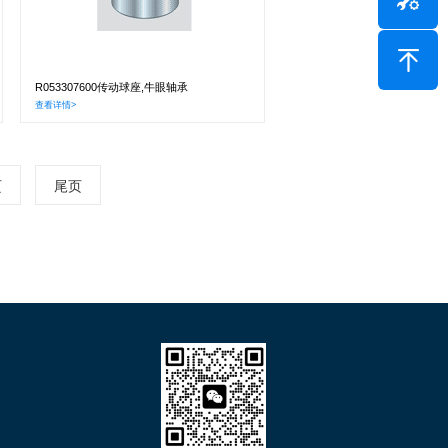
R053307600传动球座,牛眼轴承
查看详情>
页
尾页
们