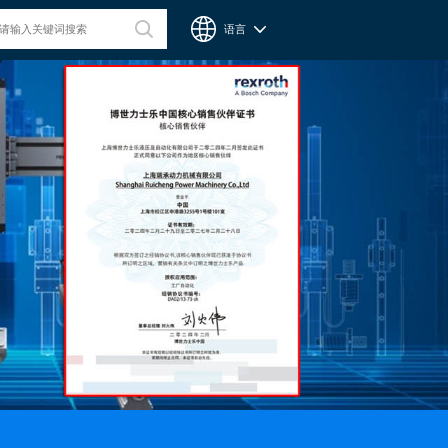
语言
台湾CPC微型滑轨
Chieftek Precision Co., Ltd. 直得科技股份有限公司簡稱cpc。
cpc注重人才在品德與技術兼備的重要性，整個核心團隊不斷研
發、製造高品質線性運動系統與零組件，創造產品永續經營與創
新。cpc 微型滑軌主要應用在精密量測、電子業、自動化產業與
半導體等，更在國際生醫科技獲得青睞與肯定。