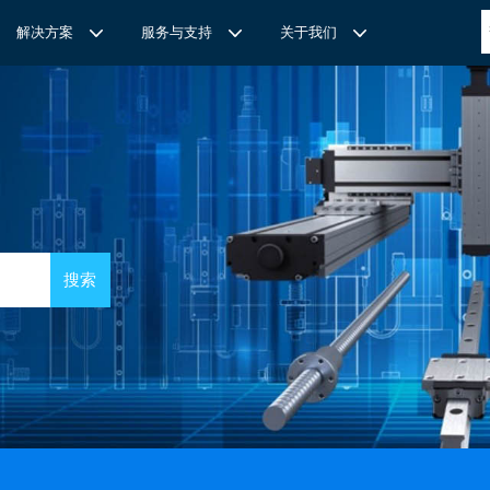
解决方案
服务与支持
关于我们
博
世力士乐-半导体工业的自动控制解决方案
全心全意
REXROTH力士乐激光切割路径测量
博世力士乐中国 | Bosch Rexroth 中国
上海瑞承动力机械有限公司
针
对通用机床的CNC系统解决方案
力
士乐滑块导轨安装流程与关键步骤
轨
T
Ssolar轻柔、洁净、高效而理想的太阳能模块生产系统
轨
MS感应式测量系统
力
士乐：总装车间自动化合作伙伴
轨滑块
电动缸选型指南
力
士乐驱动智能制造的精密力量‌——直线模组与工业机器人
化解决方案
轨滑块
高
效智能的传动与控制系统-金属切割机床
【
力士乐滚柱滑块 | 高端传动优选 尽在上海瑞承动力】
轨滑块
机床制造商 TRUMPF 选用博世力士乐的 IMS 感应式距离测量
有一批高素质，经验丰富，精通业务的销售工程师，可以
博世力士乐（Bosch Rexroth）为工业及工厂自动化、行走机
我们致力于机械自动化产品的供应,提供技术支持，是德国
系统进行激光切割。
善技术服务，必要的时候，我们还可以安排厂方的工程师
械、以及可再生能源等领域的客户提供传动、控制与移动解决方
BOSCH REXROTH/力士乐(STAR/星牌）、英国瑞诺
博
世力士乐食品与包装解决方案
力
士乐滑块——精控直线之力，定义高效传动新标准‌
导轨滑块
人员为客户解决技术上的问题，使客户对我们的产品有信
案；作为全球超过50万客户的共同选择，力士乐正不断为客户
德/RENOLD链条代理商、奇石乐Kistler代理商。主要经营范围
提供高质量的电控、液压、气动以及机电一体化元件和系统。
包括进口工业链条链轮、直线导轨滑块、轴承、丝杆螺母、直线
混凝土泵车
座/牛眼轴承
输送链的特点
运动模块、气动、液压产品,离合器等相关系列工业产品的机
构，主要服务对象是机械工业各领域的企业。
混凝土搅拌车
组/工业机器人
博
世力士乐--摊铺机和路面铣刨机
/导套
杠螺母
块配件