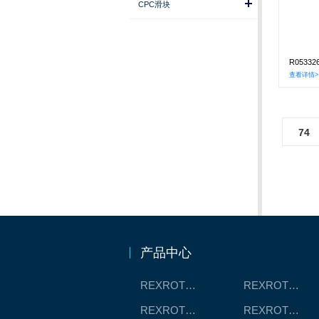
CPC滑块
R0533
查看详情>
74
产品中心
REXROTH工厂解决方案
REXROTH/力士乐线性产品
REXROTH丝杠螺母
REXROTH直线模组