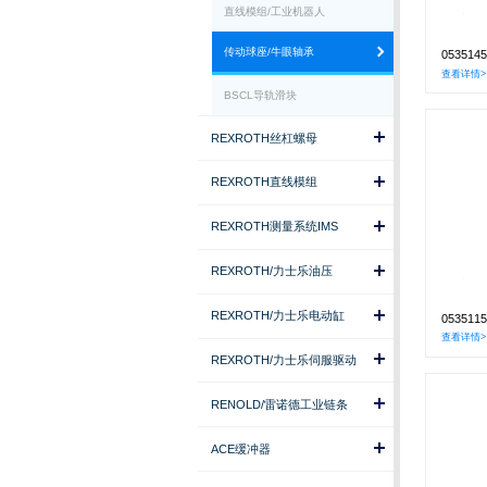
直线模组/工业机器人
传动球座/牛眼轴承
05351
查看详情>
BSCL导轨滑块
REXROTH丝杠螺母
REXROTH直线模组
REXROTH测量系统IMS
REXROTH/力士乐油压
REXROTH/力士乐电动缸
05351
查看详情>
REXROTH/力士乐伺服驱动
RENOLD/雷诺德工业链条
ACE缓冲器