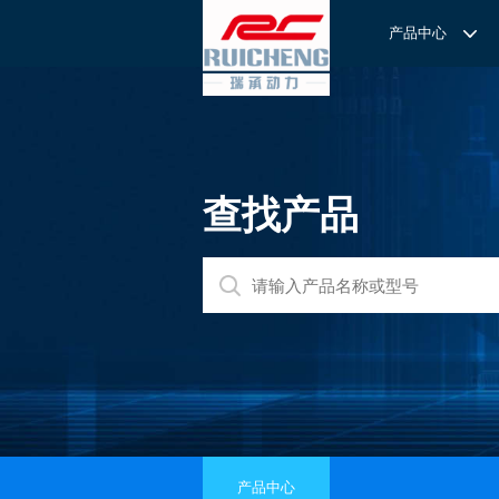
产品中心
产品中心
服务与支持
关于我们
服务
解决方案
REXROTH工厂解决方案
意见反馈
联系我们
滚轮导
REXROTH/力士乐线性产品
技术支持
关于我们
直线导
力士乐I
查找产品
REXROTH丝杠螺母
样本下载
特别说明
滚珠导
力士乐
交钥匙的自动
REXROTH直线模组
滚柱导
REXROTH测量系统IMS
微型导
我们拥
提供完
REXROTH/力士乐电动缸
BSCL
和技术
心。
博世力士乐--
REXROTH/力士乐油压
传动球
雷诺德
博世力士乐--
REXROTH/力士乐伺服驱动
直线模
CPC滑块
直线轴承
ACE缓冲器
滚珠丝
产品中心
RENOLD/雷诺德工业链条
导轨滑