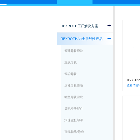
REXROTH工厂解决方案
REXROTH/力士乐线性产品
滚珠导轨滑块
直线导轨
滚轮导轨
05361
滚柱导轨滑块
查看详情>
微型导轨滑块
导轨滑块配件
滚珠丝杠螺母
直线轴承/导套