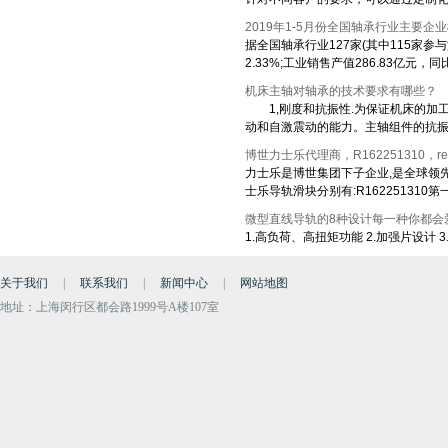
2019年1-5月份全国轴承行业主要企
据全国轴承行业127家(其中115家参
2.33%;工业销售产值286.83亿元，同
机床主轴对轴承的技术要求有哪些？
1,刚度和抗振性.为保证机床的加
动和自激震动的能力。主轴组件的抗
博世力士乐代理商，R162251310，rex
力士乐是博世集团下子企业,是全球领
士乐导轨滑块分别有:R162251310第
微型直线导轨的8种设计每一种你都会
1.高负荷、高扭矩功能 2.加强片设计 3
关于我们
|
联系我们
|
新闻中心
|
网站地图
地址：上海闵行区都会路1999号A楼107室