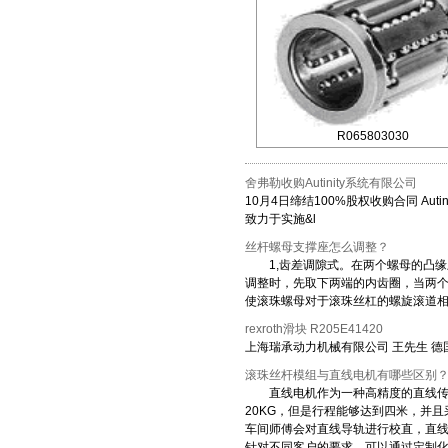
R065803030
舍弗勒收购Autinity系统有限公司
10月4日缔结100%股权收购合同 A
致力于实施&l
丝杆螺母支撑座怎么调整？
1,齿差调隙式。在两个螺母的凸缘
调整时，先取下两端的内齿圈，当两
使滚珠螺母对于滚珠丝杠的螺旋滚道
rexroth滑块 R205E41420
上海瑞承动力机械有限公司 王先生 德国博世力
滚珠丝杆模组与直线电机有哪些区别
直线电机作为一种高精度的直线传动
20KG，但是行程能够达到四米，并
车间师傅会对直线导轨进行校直，直线
针对不同客户的要求，可以通过定制