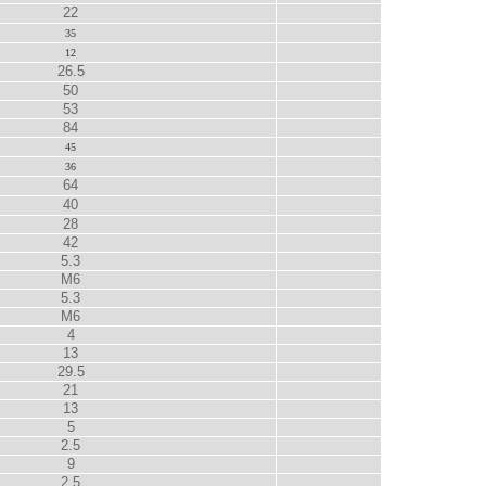
22
35
12
26.5
50
53
84
45
36
64
40
28
42
5.3
M6
5.3
M6
4
13
29.5
21
13
5
2.5
9
2.5