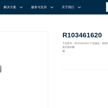
解决方案
服务与支持
关于我们
博
世力士乐-半导体工业的自动控制解决方案
全心全意
REXROTH力士乐激光切割路径测量
博世力士乐中国 | Bosch Rexroth 中国
上海瑞承动力机械有限公司
R103461620
针
对通用机床的CNC系统解决方案
力
士乐滑块导轨安装流程与关键步骤
轨
T
Ssolar轻柔、洁净、高效而理想的太阳能模块生产系统
轨
MS感应式测量系统
产品型号：R103461620 产品描述
置式密封圈
力
士乐：总装车间自动化合作伙伴
轨滑块
电动缸选型指南
轴
力
士乐驱动智能制造的精密力量‌——直线模组与工业机器人
化解决方案
轨滑块
高
效智能的传动与控制系统-金属切割机床
【
力士乐滚柱滑块 | 高端传动优选 尽在上海瑞承动力】
轨滑块
机床制造商 TRUMPF 选用博世力士乐的 IMS 感应式距离测量
有一批高素质，经验丰富，精通业务的销售工程师，可以
博世力士乐（Bosch Rexroth）为工业及工厂自动化、行走机
我们致力于机械自动化产品的供应,提供技术支持，是德国
系统进行激光切割。
善技术服务，必要的时候，我们还可以安排厂方的工程师
械、以及可再生能源等领域的客户提供传动、控制与移动解决方
BOSCH REXROTH/力士乐(STAR/星牌）、英国瑞诺
博
世力士乐食品与包装解决方案
力
士乐滑块——精控直线之力，定义高效传动新标准‌
导轨滑块
人员为客户解决技术上的问题，使客户对我们的产品有信
案；作为全球超过50万客户的共同选择，力士乐正不断为客户
德/RENOLD链条代理商、奇石乐Kistler代理商。主要经营范围
提供高质量的电控、液压、气动以及机电一体化元件和系统。
包括进口工业链条链轮、直线导轨滑块、轴承、丝杆螺母、直线
混凝土泵车
座/牛眼轴承
输送链的特点
运动模块、气动、液压产品,离合器等相关系列工业产品的机
构，主要服务对象是机械工业各领域的企业。
混凝土搅拌车
组/工业机器人
博
世力士乐--摊铺机和路面铣刨机
/导套
杠螺母
块配件