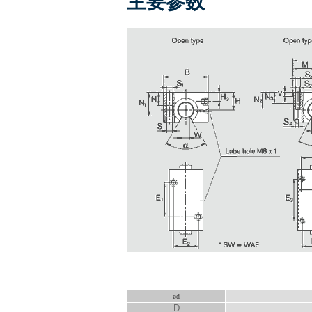
主要参数
ød
D