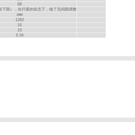
68
公差下限），在拧紧的状态下，做了无间隙调整
2080
1260
16
10
0.34