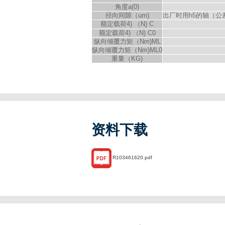
角度a(
0
)
径向间隙（um)
出厂时用h5的轴（
额定载荷
4)
（N) C
额定载荷
4)
（N) C
0
纵向倾覆力矩（Nm)M
L
纵向倾覆力矩（Nm)M
L0
重量（KG)
资料下载
R103461620.pdf