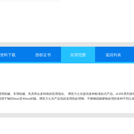
资料下载
授权证书
应用范围
返回列表
用机械、专用机械、夹具和众多特殊的应用场合。 博世力士乐提供多种标准款式产品。eLINE系列滚
用于轴径8mm至40mm的轴。博世力士乐产品包括采用热处理钢、不锈钢或镀硬铬处理的各种不同公