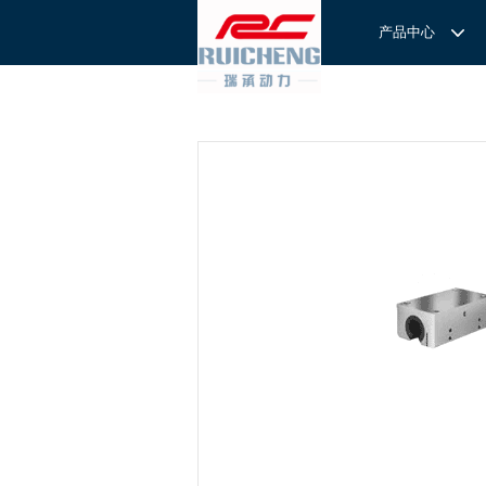
产品中心
产品中心
服务与支持
关于我们
服务
解决方案
REXROTH工厂解决方案
意见反馈
联系我们
滚轮导
REXROTH/力士乐线性产品
技术支持
关于我们
直线导
力士乐I
REXROTH丝杠螺母
样本下载
特别说明
滚珠导
力士乐
交钥匙的自动
REXROTH直线模组
滚柱导
REXROTH测量系统IMS
微型导
我们拥
提供完
REXROTH/力士乐电动缸
BSCL
和技术
心。
博世力士乐--
REXROTH/力士乐油压
传动球
雷诺德
博世力士乐--
REXROTH/力士乐伺服驱动
直线模
CPC滑块
直线轴承
ACE缓冲器
滚珠丝
RENOLD/雷诺德工业链条
导轨滑