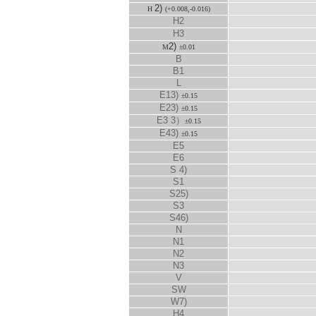
2)
H
(+0.008,-0.016)
H
2
H
3
2)
M
±0.01
B
B
1
L
E
1
3)
±0.15
E
2
3)
±0.15
E
3
3）
±0.15
E
4
3)
±0.15
E
5
E
6
S
4)
S
1
S
2
5)
S
3
S
4
6)
N
N
1
N
2
N
3
V
SW
W
7)
H
4