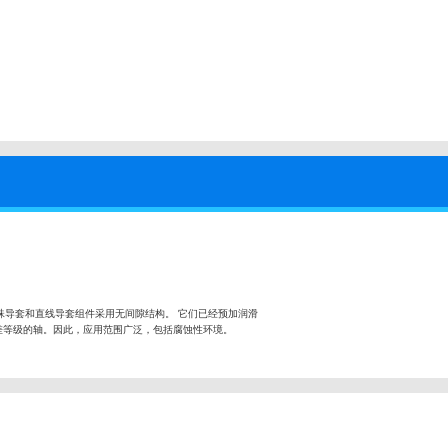
珠导套和直线导套组件采用无间隙结构。 它们已经预加润滑
差等级的轴。因此，应用范围广泛，包括腐蚀性环境。