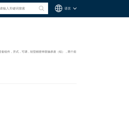
语言
台湾CPC微型滑轨
：直线导套组件，开式，可调，轻型精密串联轴承座（铝），两个前
Chieftek Precision Co., Ltd. 直得科技股份有限公司簡稱cpc。
cpc注重人才在品德與技術兼備的重要性，整個核心團隊不斷研
發、製造高品質線性運動系統與零組件，創造產品永續經營與創
新。cpc 微型滑軌主要應用在精密量測、電子業、自動化產業與
半導體等，更在國際生醫科技獲得青睞與肯定。