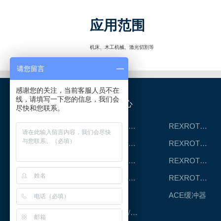
应用范围
机床、木工机械、激光切割等
请您留言
感谢您的关注，当前客服人员不在
线，请填写一下您的信息，我们会
产品中心
尽快和您联系。
REXROTH工厂解决方案
REXROTH/力士乐线性产品
REXROTH丝杠螺母
REXROTH直线模组
REXROTH测量系统IMS
REXROTH/力士乐电动缸
REXROTH/力士乐油压
REXROTH/力士乐伺服驱动
CPC滑块
ACE缓冲器
RENOLD/雷诺德工业链条