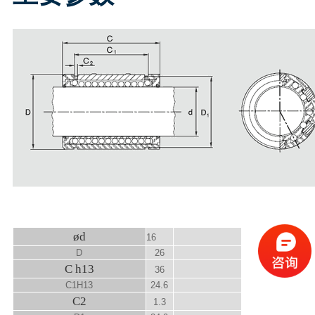
ød
16
D
26
C h13
36
C
1
H13
24.6
C
2
1.3