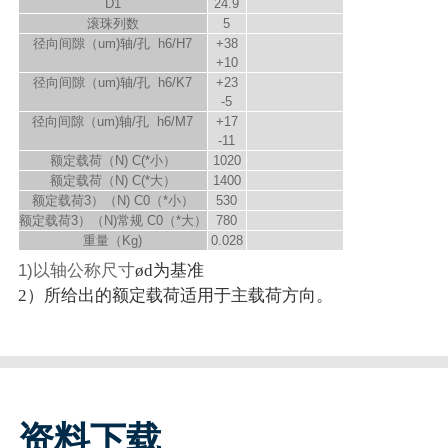
D
1
24.9
滚珠列数
5
径向间隙（um)轴/孔 h6/H7
+38
+10
径向间隙（um)轴/孔 h6/K7
+23
-5
径向间隙（um)轴/孔 h6/M7
+17
-11
额定载荷（N) C
(*小）
1020
额定载荷（N) C
(*大）
1400
额定载荷
3）
（N) C
0（*小）
530
额定载荷
3）
（N)常规 C
0（*大）
780
重量（Kg)
0.028
1)以轴公称尺寸
ød为基准
2）所给出的额定载荷适用于主载荷方向。
资料下载