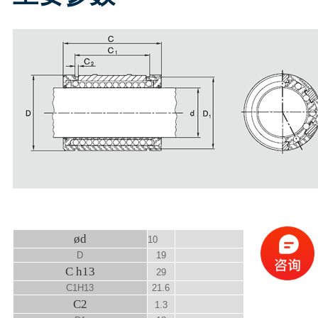
ød
10
D
19
C h13
29
C
1
H13
21.6
C
2
1.3