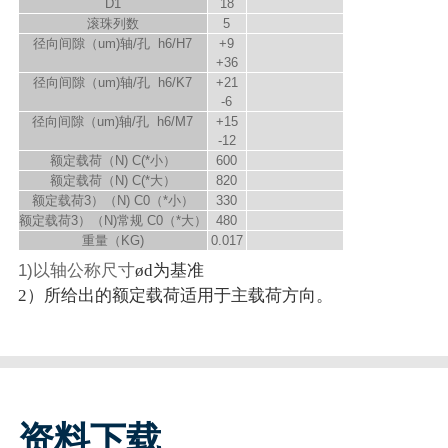
D
1
18
滚珠列数
5
径向间隙（um)轴/孔 h6/H7
+9
+36
径向间隙（um)轴/孔 h6/K7
+21
-6
径向间隙（um)轴/孔 h6/M7
+15
-12
额定载荷（N) C
(*小）
600
额定载荷（N) C
(*大）
820
额定载荷
3）
（N) C
0（*小）
330
额定载荷
3）
（N)常规 C
0（*大）
480
重量（KG)
0.017
1)以轴公称尺寸
ød为基准
2）所给出的额定载荷适用于主载荷方向。
资料下载