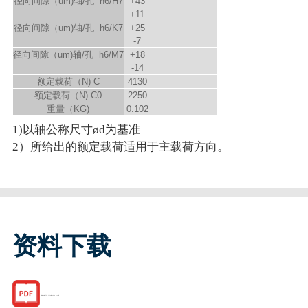
径向间隙（um)轴/孔 h6/H7
+43
+11
径向间隙（um)轴/孔 h6/K7
+25
-7
径向间隙（um)轴/孔 h6/M7
+18
-14
额定载荷（N) C
4130
额定载荷（N) C
0
2250
重量（KG)
0.102
1)以轴公称尺寸
ød为基准
2）所给出的额定载荷适用于主载荷方向。
资料下载
R067122540.pdf