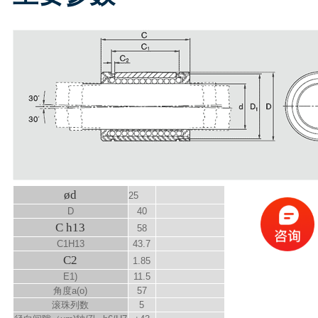
ød
25
D
40
C h13
58
C
1
H13
43.7
C
2
1.85
E
1)
11.5
角度a
(o)
57
滚珠列数
5