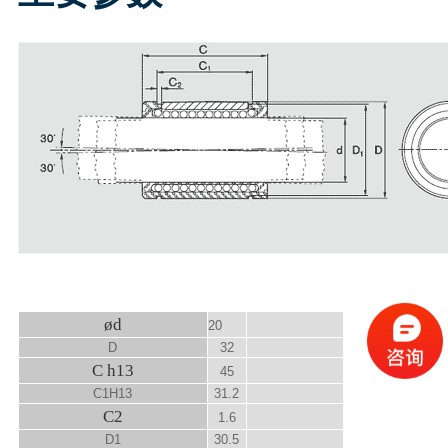
ød
20
D
32
C h13
45
C
1
H13
31.2
C
2
1.6
D
1
30.5