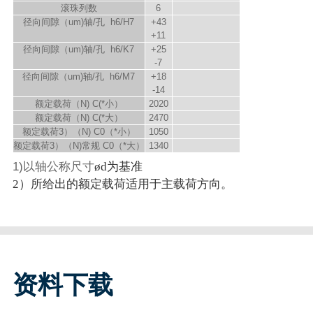
滚珠列数
6
径向间隙（um)轴/孔 h6/H7
+43
+11
径向间隙（um)轴/孔 h6/K7
+25
-7
径向间隙（um)轴/孔 h6/M7
+18
-14
额定载荷（N) C
(*小）
2020
额定载荷（N) C
(*大）
2470
额定载荷
3）
（N) C
0（*小）
1050
额定载荷
3）
（N)常规 C
0（*大）
1340
1)以轴公称尺寸
ød为基准
2）所给出的额定载荷适用于主载荷方向。
资料下载