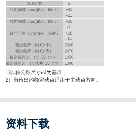
滚珠列数
6
径向间隙（um)轴/孔 h6/H7
+43
+11
径向间隙（um)轴/孔 h6/K7
+25
-7
径向间隙（um)轴/孔 h6/M7
+18
-14
额定载荷（N) C
(*小）
2020
额定载荷（N) C
(*大）
2470
额定载荷
3）
（N) C
0（*小）
1050
额定载荷
3）
（N)常规 C
0（*大）
1340
1)以轴公称尺寸
ød为基准
2）所给出的额定载荷适用于主载荷方向。
资料下载