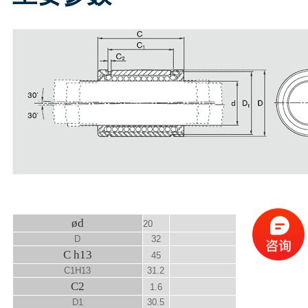
ød
20
D
32
C h13
45
C
1
H13
31.2
C
2
1.6
D
1
30.5