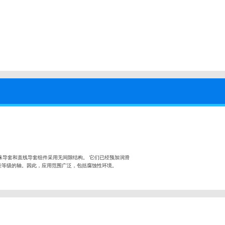
珠导套和直线导套组件采用无间隙结构。 它们已经预加润滑
差等级的轴。因此，应用范围广泛，包括腐蚀性环境。