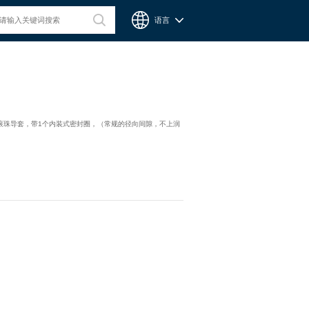
语言
台湾CPC微型滑轨
集成滚珠导套，带1个内装式密封圈，（常规的径向间隙，不上润
Chieftek Precision Co., Ltd. 直得科技股份有限公司簡稱cpc。
cpc注重人才在品德與技術兼備的重要性，整個核心團隊不斷研
發、製造高品質線性運動系統與零組件，創造產品永續經營與創
新。cpc 微型滑軌主要應用在精密量測、電子業、自動化產業與
半導體等，更在國際生醫科技獲得青睞與肯定。