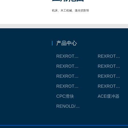
机床、木工机械、激光切割等
产品中心
REXROTH工厂解决方案
REXROTH/力士乐线性产品
REXROTH丝杠螺母
REXROTH直线模组
REXROTH测量系统IMS
REXROTH/力士乐电动缸
REXROTH/力士乐油压
REXROTH/力士乐伺服驱动
CPC滑块
ACE缓冲器
RENOLD/雷诺德工业链条