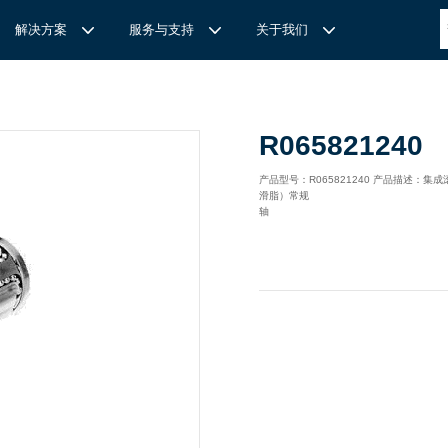
解决方案
服务与支持
关于我们
博
世力士乐-半导体工业的自动控制解决方案
全心全意
REXROTH力士乐激光切割路径测量
博世力士乐中国 | Bosch Rexroth 中国
上海瑞承动力机械有限公司
R065821240
针
对通用机床的CNC系统解决方案
力
士乐滑块导轨安装流程与关键步骤
轨
T
Ssolar轻柔、洁净、高效而理想的太阳能模块生产系统
轨
MS感应式测量系统
产品型号：R065821240 产品描述：
滑脂）常规
力
士乐：总装车间自动化合作伙伴
轨滑块
电动缸选型指南
轴
力
士乐驱动智能制造的精密力量‌——直线模组与工业机器人
化解决方案
轨滑块
高
效智能的传动与控制系统-金属切割机床
【
力士乐滚柱滑块 | 高端传动优选 尽在上海瑞承动力】
轨滑块
机床制造商 TRUMPF 选用博世力士乐的 IMS 感应式距离测量
有一批高素质，经验丰富，精通业务的销售工程师，可以
博世力士乐（Bosch Rexroth）为工业及工厂自动化、行走机
我们致力于机械自动化产品的供应,提供技术支持，是德国
系统进行激光切割。
善技术服务，必要的时候，我们还可以安排厂方的工程师
械、以及可再生能源等领域的客户提供传动、控制与移动解决方
BOSCH REXROTH/力士乐(STAR/星牌）、英国瑞诺
博
世力士乐食品与包装解决方案
力
士乐滑块——精控直线之力，定义高效传动新标准‌
导轨滑块
人员为客户解决技术上的问题，使客户对我们的产品有信
案；作为全球超过50万客户的共同选择，力士乐正不断为客户
德/RENOLD链条代理商、奇石乐Kistler代理商。主要经营范围
提供高质量的电控、液压、气动以及机电一体化元件和系统。
包括进口工业链条链轮、直线导轨滑块、轴承、丝杆螺母、直线
混凝土泵车
座/牛眼轴承
输送链的特点
运动模块、气动、液压产品,离合器等相关系列工业产品的机
构，主要服务对象是机械工业各领域的企业。
混凝土搅拌车
组/工业机器人
博
世力士乐--摊铺机和路面铣刨机
/导套
杠螺母
块配件