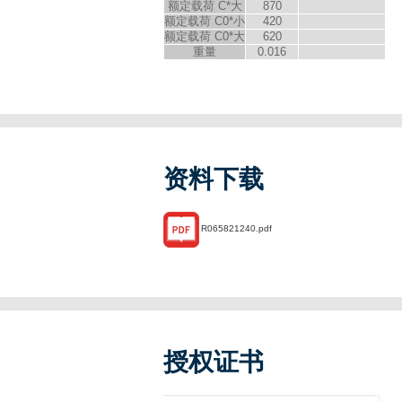
额定载荷 C*大
870
额定载荷 C
0
*小
420
额定载荷 C
0
*大
620
重量
0.016
资料下载
R065821240.pdf
授权证书