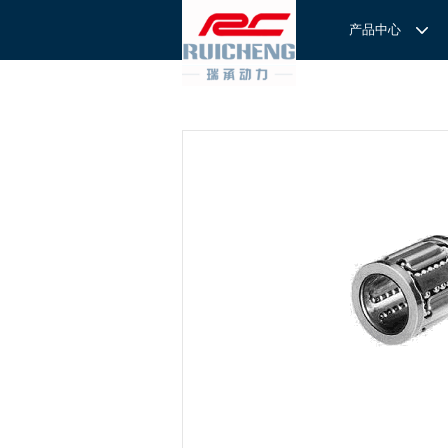
产品中心
产品中心
服务与支持
关于我们
服务
解决方案
REXROTH工厂解决方案
意见反馈
联系我们
滚轮导
REXROTH/力士乐线性产品
技术支持
关于我们
直线导
力士乐I
REXROTH丝杠螺母
样本下载
特别说明
滚珠导
力士乐
交钥匙的自动
REXROTH直线模组
滚柱导
REXROTH测量系统IMS
微型导
我们拥
提供完
REXROTH/力士乐电动缸
BSCL
和技术
心。
博世力士乐--
REXROTH/力士乐油压
传动球
雷诺德
博世力士乐--
REXROTH/力士乐伺服驱动
直线模
CPC滑块
直线轴承
ACE缓冲器
滚珠丝
RENOLD/雷诺德工业链条
导轨滑