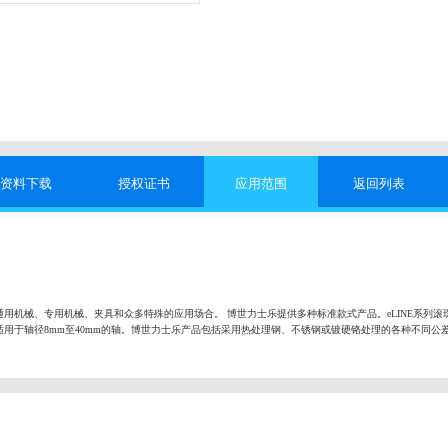
资料下载
授权证书
应用范围
返回列表
用机械、专用机械、夹具和众多特殊的应用场合。 博世力士乐提供多种标准款式产品。eLINE系列滚
用于轴径8mm至40mm的轴。博世力士乐产品包括采用热处理钢、不锈钢或镀硬铬处理的各种不同公