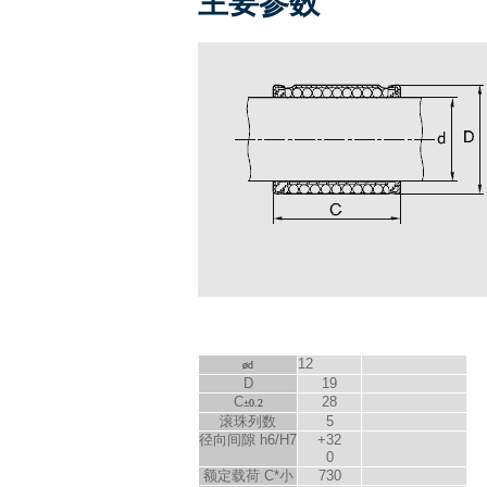
主要参数
12
ød
D
19
C
28
±0.2
滚珠列数
5
径向间隙 h6/H7
+32
0
额定载荷 C*小
730