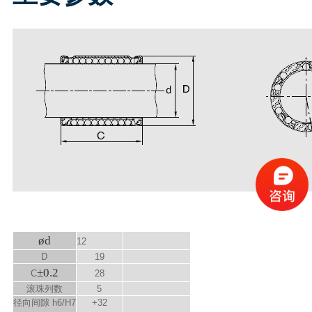
ød
12
D
19
±0.2
C
28
滚珠列数
5
径向间隙 h6/H7
+32