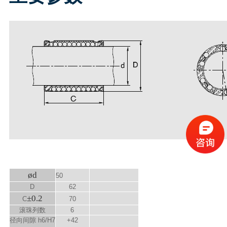
ød
50
D
62
±0.2
C
70
滚珠列数
6
径向间隙 h6/H7
+42