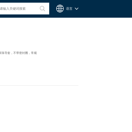
语言
台湾CPC微型滑轨
集成滚珠导套，不带密封圈，常规
Chieftek Precision Co., Ltd. 直得科技股份有限公司簡稱cpc。
cpc注重人才在品德與技術兼備的重要性，整個核心團隊不斷研
發、製造高品質線性運動系統與零組件，創造產品永續經營與創
新。cpc 微型滑軌主要應用在精密量測、電子業、自動化產業與
半導體等，更在國際生醫科技獲得青睞與肯定。