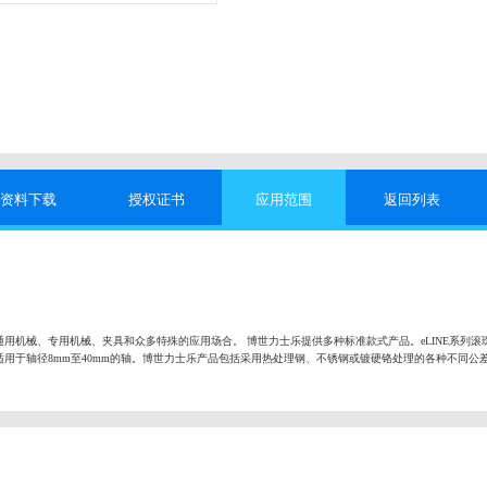
资料下载
授权证书
应用范围
返回列表
用机械、专用机械、夹具和众多特殊的应用场合。 博世力士乐提供多种标准款式产品。eLINE系列滚
用于轴径8mm至40mm的轴。博世力士乐产品包括采用热处理钢、不锈钢或镀硬铬处理的各种不同公