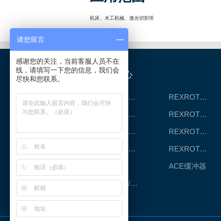
机床、木工机械、激光切割等
请您留言
感谢您的关注，当前客服人员不在
线，请填写一下您的信息，我们会
产品中心
尽快和您联系。
REXROTH工厂解决方案
REXROTH/力士乐线性产品
REXROTH丝杠螺母
REXROTH直线模组
REXROTH测量系统IMS
REXROTH/力士乐电动缸
REXROTH/力士乐油压
REXROTH/力士乐伺服驱动
CPC滑块
ACE缓冲器
RENOLD/雷诺德工业链条