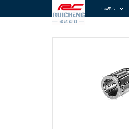
产品中心
产品中心
服务与支持
关于我们
服务
解决方案
REXROTH工厂解决方案
意见反馈
联系我们
滚轮导
REXROTH/力士乐线性产品
技术支持
关于我们
直线导
力士乐I
REXROTH丝杠螺母
样本下载
特别说明
滚珠导
力士乐
交钥匙的自动
REXROTH直线模组
滚柱导
REXROTH测量系统IMS
微型导
我们拥
提供完
REXROTH/力士乐电动缸
BSCL
和技术
心。
博世力士乐--
REXROTH/力士乐油压
传动球
雷诺德
博世力士乐--
REXROTH/力士乐伺服驱动
直线模
CPC滑块
直线轴承
ACE缓冲器
滚珠丝
RENOLD/雷诺德工业链条
导轨滑