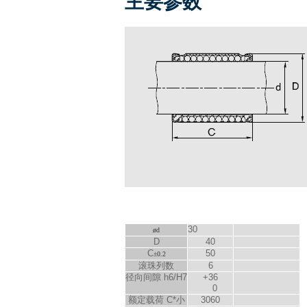
主要参数
30
ød
D
40
C
50
±0.2
滚珠列数
6
径向间隙 h6/H7
+36
0
额定载荷 C*小
3060