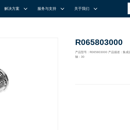
解决方案
服务与支持
关于我们
博
世力士乐-半导体工业的自动控制解决方案
全心全意
REXROTH力士乐激光切割路径测量
博世力士乐中国 | Bosch Rexroth 中国
上海瑞承动力机械有限公司
R065803000
针
对通用机床的CNC系统解决方案
力
士乐滑块导轨安装流程与关键步骤
轨
T
Ssolar轻柔、洁净、高效而理想的太阳能模块生产系统
轨
MS感应式测量系统
产品型号：R065803000 产品描述：
轴：30
力
士乐：总装车间自动化合作伙伴
轨滑块
电动缸选型指南
力
士乐驱动智能制造的精密力量‌——直线模组与工业机器人
化解决方案
轨滑块
高
效智能的传动与控制系统-金属切割机床
【
力士乐滚柱滑块 | 高端传动优选 尽在上海瑞承动力】
轨滑块
机床制造商 TRUMPF 选用博世力士乐的 IMS 感应式距离测量
有一批高素质，经验丰富，精通业务的销售工程师，可以
博世力士乐（Bosch Rexroth）为工业及工厂自动化、行走机
我们致力于机械自动化产品的供应,提供技术支持，是德国
系统进行激光切割。
善技术服务，必要的时候，我们还可以安排厂方的工程师
械、以及可再生能源等领域的客户提供传动、控制与移动解决方
BOSCH REXROTH/力士乐(STAR/星牌）、英国瑞诺
博
世力士乐食品与包装解决方案
力
士乐滑块——精控直线之力，定义高效传动新标准‌
导轨滑块
人员为客户解决技术上的问题，使客户对我们的产品有信
案；作为全球超过50万客户的共同选择，力士乐正不断为客户
德/RENOLD链条代理商、奇石乐Kistler代理商。主要经营范围
提供高质量的电控、液压、气动以及机电一体化元件和系统。
包括进口工业链条链轮、直线导轨滑块、轴承、丝杆螺母、直线
混凝土泵车
座/牛眼轴承
输送链的特点
运动模块、气动、液压产品,离合器等相关系列工业产品的机
构，主要服务对象是机械工业各领域的企业。
混凝土搅拌车
组/工业机器人
博
世力士乐--摊铺机和路面铣刨机
/导套
杠螺母
块配件