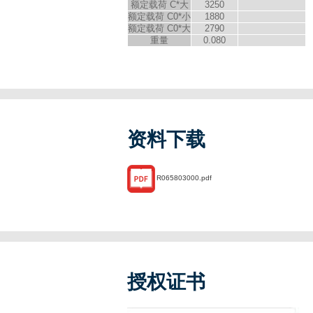
额定载荷 C*大
3250
额定载荷 C
0
*小
1880
额定载荷 C
0
*大
2790
重量
0.080
资料下载
R065803000.pdf
授权证书