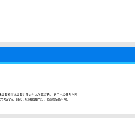
珠导套和直线导套组件采用无间隙结构。 它们已经预加润滑
差等级的轴。因此，应用范围广泛，包括腐蚀性环境。