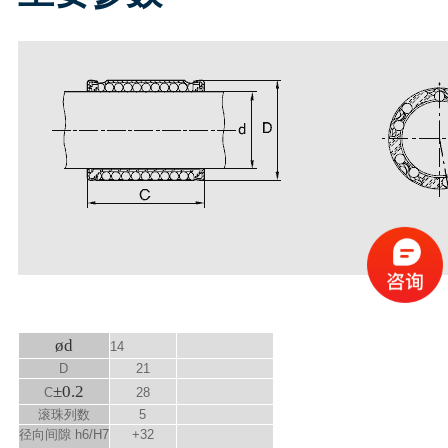
ød
14
D
21
±0.2
C
28
滚珠列数
5
径向间隙 h6/H7
+32