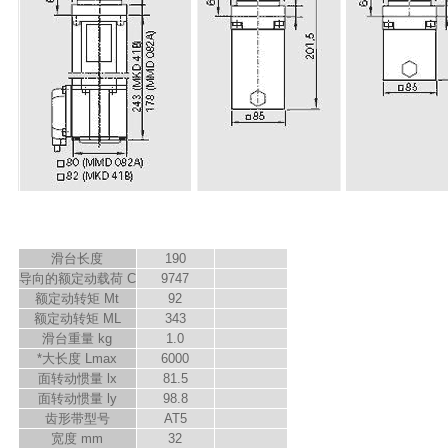
滑台长度
190
导向的额定动载荷 C
9747
额定动转矩 M
t
92
额定动转矩 M
L
343
滑台重量 kg
1.0
*大长度 L
max
6000
面转动惯量 l
x
81.5
面转动惯量 l
y
98.8
齿形带型号
AT5
宽度 mm
32