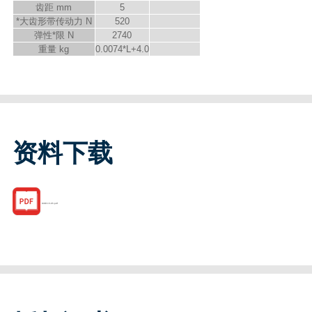
齿距 mm
5
*大齿形带传动力 N
520
弹性*限 N
2740
重量 kg
0.0074*L+4.0
资料下载
MKR 15-65.pdf