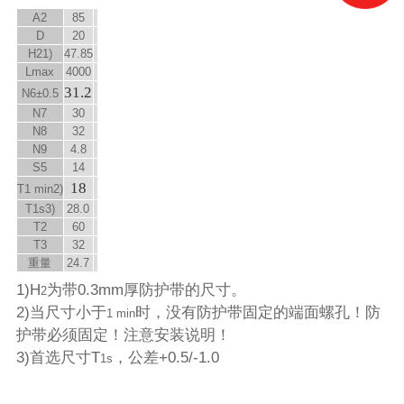
A
2
85
D
20
H
2
1)
47.85
L
max
4000
31.2
N
6
±0.5
N
7
30
N
8
32
N
9
4.8
S
5
14
18
T
1 min
2)
T
1s
3)
28.0
T
2
60
T
3
32
重量
24.7
1)H
为带0.3mm厚防护带的尺寸。
2
2)当尺寸小于
时，没有防护带固定的端面螺孔！防
1 min
护带必须固定！注意安装说明！
3)首选尺寸T
，公差+0.5/-1.0
1s