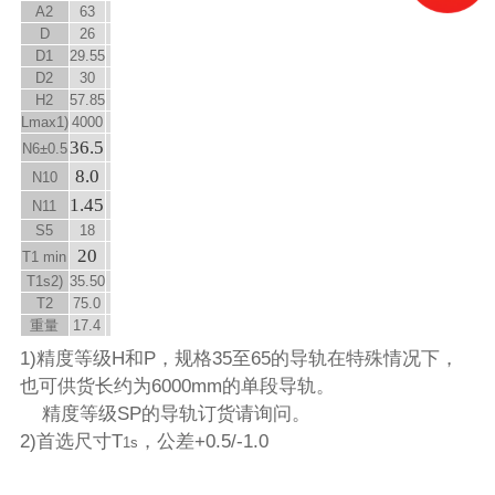
A
2
63
D
26
D
1
29.55
D
2
30
H
2
57.85
L
max
1)
4000
36.5
N
6
±0.5
8.0
N
10
1.45
N
11
S
5
18
20
T
1 min
T
1s
2)
35.50
T
2
75.0
重量
17.4
1)精度等级H和P，规格35至65的导轨在特殊情况下，
也可供货长约为6000mm的单段导轨。
精度等级SP的导轨订货请询问。
2)首选尺寸T
，公差+0.5/-1.0
1s