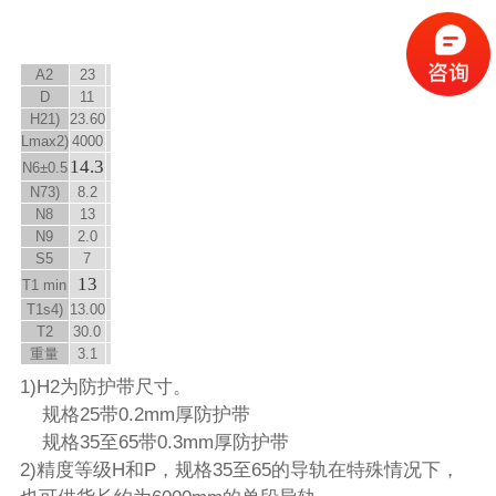
A
2
23
D
11
H
2
1)
23.60
L
max
2)
4000
14.3
N
6
±0.5
N
7
3)
8.2
N
8
13
N
9
2.0
S
5
7
13
T
1 min
T
1s
4)
13.00
T
2
30.0
重量
3.1
1)H2为防护带尺寸。
规格25带0.2mm厚防护带
规格35至65带0.3mm厚防护带
2)精度等级H和P，规格35至65的导轨在特殊情况下，