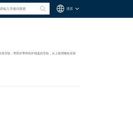
语言
台湾CPC微型滑轨
：钢制标准导轨，带防护带和防护端盖的导轨，从上面用螺栓安装
Chieftek Precision Co., Ltd. 直得科技股份有限公司簡稱cpc。
cpc注重人才在品德與技術兼備的重要性，整個核心團隊不斷研
發、製造高品質線性運動系統與零組件，創造產品永續經營與創
新。cpc 微型滑軌主要應用在精密量測、電子業、自動化產業與
半導體等，更在國際生醫科技獲得青睞與肯定。