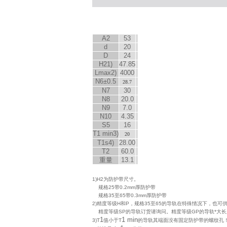
A
2
53
d
20
D
24
H
2
1)
47.85
L
max
2)
4000
N
6
±0.5
28.7
N
7
30
N
8
20.0
N
9
7.0
N
10
4.35
S
5
16
T
1 min
3)
20
T
1s
4)
28.00
T
2
60.0
重量
13.1
1)H2为防护带尺寸。
规格25带0.2mm厚防护带
规格35至65带0.3mm厚防护带
2)精度等级H和P，规格35至65的导轨在特殊情况下，也可供
精度等级SP的导轨订货请询问。精度等级GP的导轨*大长度
1
1 min
3)T
值小于T
的导轨其端面没有固定防护带的螺纹孔