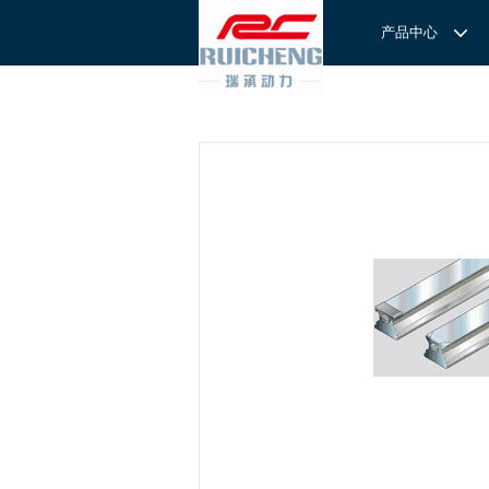
产品中心
产品中心
服务与支持
关于我们
服务
解决方案
REXROTH工厂解决方案
意见反馈
联系我们
滚轮导
REXROTH/力士乐线性产品
技术支持
关于我们
直线导
力士乐I
REXROTH丝杠螺母
样本下载
特别说明
滚珠导
力士乐
交钥匙的自动
REXROTH直线模组
滚柱导
REXROTH测量系统IMS
微型导
我们拥
提供完
REXROTH/力士乐电动缸
BSCL
和技术
心。
博世力士乐--
REXROTH/力士乐油压
传动球
雷诺德
博世力士乐--
REXROTH/力士乐伺服驱动
直线模
CPC滑块
直线轴承
ACE缓冲器
滚珠丝
RENOLD/雷诺德工业链条
导轨滑