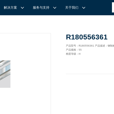
解决方案
服务与支持
关于我们
博
世力士乐-半导体工业的自动控制解决方案
全心全意
REXROTH力士乐激光切割路径测量
博世力士乐中国 | Bosch Rexroth 中国
上海瑞承动力机械有限公司
R180556361
针
对通用机床的CNC系统解决方案
力
士乐滑块导轨安装流程与关键步骤
轨
T
Ssolar轻柔、洁净、高效而理想的太阳能模块生产系统
轨
MS感应式测量系统
产品型号：R180556361 产品描述
产品规格：55
力
士乐：总装车间自动化合作伙伴
轨滑块
电动缸选型指南
精度等级：H
力
士乐驱动智能制造的精密力量‌——直线模组与工业机器人
化解决方案
轨滑块
高
效智能的传动与控制系统-金属切割机床
【
力士乐滚柱滑块 | 高端传动优选 尽在上海瑞承动力】
轨滑块
机床制造商 TRUMPF 选用博世力士乐的 IMS 感应式距离测量
有一批高素质，经验丰富，精通业务的销售工程师，可以
博世力士乐（Bosch Rexroth）为工业及工厂自动化、行走机
我们致力于机械自动化产品的供应,提供技术支持，是德国
系统进行激光切割。
善技术服务，必要的时候，我们还可以安排厂方的工程师
械、以及可再生能源等领域的客户提供传动、控制与移动解决方
BOSCH REXROTH/力士乐(STAR/星牌）、英国瑞诺
博
世力士乐食品与包装解决方案
力
士乐滑块——精控直线之力，定义高效传动新标准‌
导轨滑块
人员为客户解决技术上的问题，使客户对我们的产品有信
案；作为全球超过50万客户的共同选择，力士乐正不断为客户
德/RENOLD链条代理商、奇石乐Kistler代理商。主要经营范围
提供高质量的电控、液压、气动以及机电一体化元件和系统。
包括进口工业链条链轮、直线导轨滑块、轴承、丝杆螺母、直线
混凝土泵车
座/牛眼轴承
输送链的特点
运动模块、气动、液压产品,离合器等相关系列工业产品的机
构，主要服务对象是机械工业各领域的企业。
混凝土搅拌车
组/工业机器人
博
世力士乐--摊铺机和路面铣刨机
/导套
杠螺母
块配件