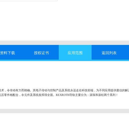
资料下载
授权证书
应用范围
返回列表
技术，令传动有力而精确。其电子传动与控制产品及系统永远走在科技前端，为不同应用提供最佳的解
压零件相配合，令元件及系统发挥得全面。REXROTH导轨主要分为：滚珠和滚柱两个系列！