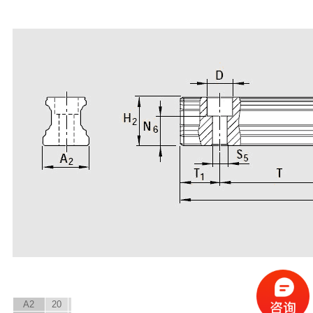
A
2
20