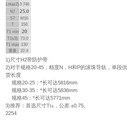
L
max
2)
3 746
25.0
N
7
S
7
M16
T
150
20
T
1 min
T
1s
3)
73.0
T
1 max
130
重量
22.4
1)尺寸H2带防护带
2)对于规格20-45，精度N，H和P的滚珠导轨，单段供
货长度
规格20-25：*长可达5816mm
规格30-35：*长可达5836mm
规格45：*长可达5771mm
3)推荐：首选尺寸T
，公差 ±0.75。
1s
2254