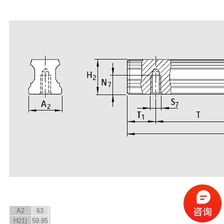
A
2
63
H
2
1)
59.85