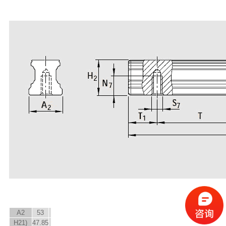
A
2
53
H
2
1)
47.85