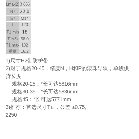
L
max
2)
3 836
22.0
N
7
S
7
M14
T
120
18
T
1 min
T
1s
3)
58.0
T
1 max
102
重量
16.2
1)尺寸H2带防护带
2)对于规格20-45，精度N，H和P的滚珠导轨，单段供
货长度
规格20-25：*长可达5816mm
规格30-35：*长可达5836mm
规格45：*长可达5771mm
3)推荐：首选尺寸T
，公差 ±0.75。
1s
2250