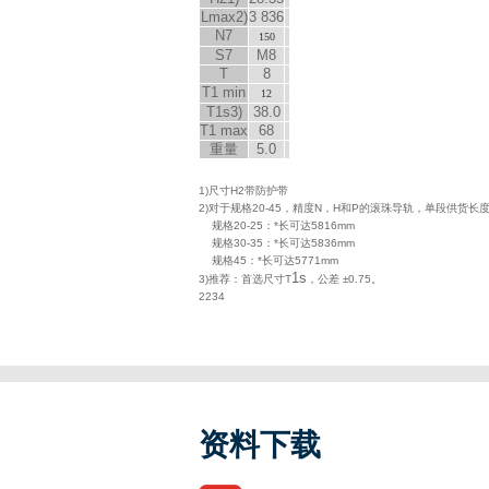
L
max
2)
3 836
N
7
150
S
7
M8
T
8
T
1 min
12
T
1s
3)
38.0
T
1 max
68
重量
5.0
1)尺寸H2带防护带
2)对于规格20-45，精度N，H和P的滚珠导轨，单段供货长
规格20-25：*长可达5816mm
规格30-35：*长可达5836mm
规格45：*长可达5771mm
1s
3)推荐：首选尺寸T
，公差 ±0.75。
2234
资料下载