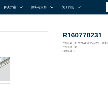
解决方案
服务与支持
关于我们
博
世力士乐-半导体工业的自动控制解决方案
全心全意
REXROTH力士乐激光切割路径测量
博世力士乐中国 | Bosch Rexroth 中国
上海瑞承动力机械有限公司
R160770231
针
对通用机床的CNC系统解决方案
力
士乐滑块导轨安装流程与关键步骤
轨
T
Ssolar轻柔、洁净、高效而理想的太阳能模块生产系统
轨
MS感应式测量系统
产品型号：R160770231 产品描述：从
产品规格：30
力
士乐：总装车间自动化合作伙伴
轨滑块
电动缸选型指南
精度等级：P
力
士乐驱动智能制造的精密力量‌——直线模组与工业机器人
化解决方案
轨滑块
高
效智能的传动与控制系统-金属切割机床
【
力士乐滚柱滑块 | 高端传动优选 尽在上海瑞承动力】
轨滑块
机床制造商 TRUMPF 选用博世力士乐的 IMS 感应式距离测量
有一批高素质，经验丰富，精通业务的销售工程师，可以
博世力士乐（Bosch Rexroth）为工业及工厂自动化、行走机
我们致力于机械自动化产品的供应,提供技术支持，是德国
系统进行激光切割。
善技术服务，必要的时候，我们还可以安排厂方的工程师
械、以及可再生能源等领域的客户提供传动、控制与移动解决方
BOSCH REXROTH/力士乐(STAR/星牌）、英国瑞诺
博
世力士乐食品与包装解决方案
力
士乐滑块——精控直线之力，定义高效传动新标准‌
导轨滑块
人员为客户解决技术上的问题，使客户对我们的产品有信
案；作为全球超过50万客户的共同选择，力士乐正不断为客户
德/RENOLD链条代理商、奇石乐Kistler代理商。主要经营范围
提供高质量的电控、液压、气动以及机电一体化元件和系统。
包括进口工业链条链轮、直线导轨滑块、轴承、丝杆螺母、直线
混凝土泵车
座/牛眼轴承
输送链的特点
运动模块、气动、液压产品,离合器等相关系列工业产品的机
构，主要服务对象是机械工业各领域的企业。
混凝土搅拌车
组/工业机器人
博
世力士乐--摊铺机和路面铣刨机
/导套
杠螺母
块配件