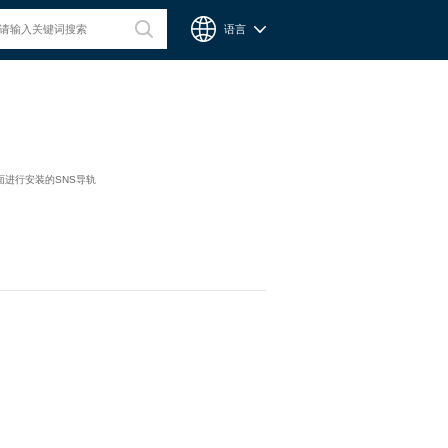
语言
台湾CPC微型滑轨
下面进行安装的SNS导轨
Chieftek Precision Co., Ltd. 直得科技股份有限公司簡稱cpc。
cpc注重人才在品德與技術兼備的重要性，整個核心團隊不斷研
發、製造高品質線性運動系統與零組件，創造產品永續經營與創
新。cpc 微型滑軌主要應用在精密量測、電子業、自動化產業與
半導體等，更在國際生醫科技獲得青睞與肯定。