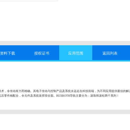
资料下载
授权证书
应用范围
返回列表
技术，令传动有力而精确。其电子传动与控制产品及系统永远走在科技前端，为不同应用提供最佳的解
压零件相配合，令元件及系统发挥得全面。REXROTH导轨主要分为：滚珠和滚柱两个系列！