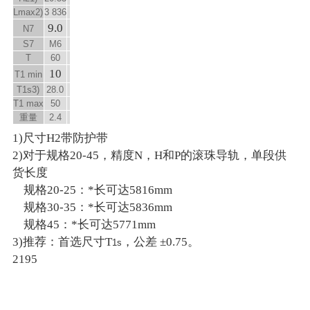
L
max
2)
3 836
9.0
N
7
S
7
M6
T
60
10
T
1 min
T
1s
3)
28.0
T
1 max
50
重量
2.4
1)尺寸H2带防护带
2)对于规格20-45，精度N，H和P的滚珠导轨，单段供
货长度
规格20-25：*长可达5816mm
规格30-35：*长可达5836mm
规格45：*长可达5771mm
3)推荐：首选尺寸T
，公差 ±0.75。
1s
2195