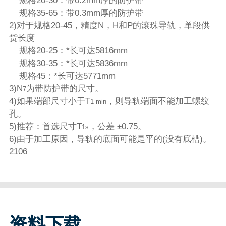
规格20-30：带0.2mm厚的防护带
规格35-65：带0.3mm厚的防护带
2)对于规格20-45，精度N，H和P的滚珠导轨，单段供
货长度
规格20-25：*长可达5816mm
规格30-35：*长可达5836mm
规格45：*长可达5771mm
3)N
为带防护带的尺寸。
7
4)如果端部尺寸小于T
，则导轨端面不能加工螺纹
1 min
孔。
5)推荐：首选尺寸T
，公差 ±0.75。
1s
6)由于加工原因，导轨的底面可能是平的(没有底槽)。
2106
资料下载