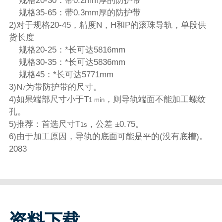
规格20-30：带0.2mm厚的防护带
规格35-65：带0.3mm厚的防护带
2)对于规格20-45，精度N，H和P的滚珠导轨，单段供
货长度
规格20-25：*长可达5816mm
规格30-35：*长可达5836mm
规格45：*长可达5771mm
3)N
为带防护带的尺寸。
7
4)如果端部尺寸小于T
，则导轨端面不能加工螺纹
1 min
孔。
5)推荐：首选尺寸T
，公差 ±0.75。
1s
6)由于加工原因，导轨的底面可能是平的(没有底槽)。
2083
资料下载