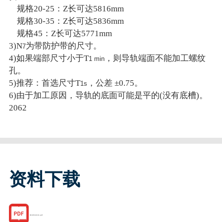
规格20-25：Z长可达5816mm
规格30-35：Z长可达5836mm
规格45：Z长可达5771mm
3)N
为带防护带的尺寸。
7
4)如果端部尺寸小于T
，则导轨端面不能加工螺纹
1 min
孔。
5)推荐：首选尺寸T
，公差 ±0.75。
1s
6)由于加工原因，导轨的底面可能是平的(没有底槽)。
2062
资料下载
R160543161.pdf