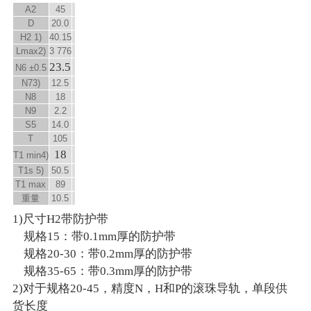
A
2
45
D
20.0
H
2
1)
40.15
L
max
2)
3 776
23.5
N
6
±0.5
N
7
3)
12.5
N
8
18
N
9
2.2
S
5
14.0
T
105
18
T
1 min
4)
T
1s
5)
50.5
T
1 max
89
重量
10.5
1)尺寸H2带防护带
规格15：带0.1mm厚的防护带
规格20-30：带0.2mm厚的防护带
规格35-65：带0.3mm厚的防护带
2)对于规格20-45，精度N，H和P的滚珠导轨，单段供
货长度