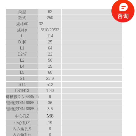
类型
62
款式
250
规格d
0
32
规格p
5/10/20/32
L
114
D
1
j6
25
L
1
64
D
2
h7
22
L
2
50
L
4
15
L
5
60
S
1
23.9
ST1
h12
LS
1
H13
1.30
键槽按DIN 6885 b
6
键槽按DIN 6885 I
36
键槽按DIN 6885 t
3.5
M8
中心孔Z
中心孔t
Z
19
内六角孔S
6
内六角孔t
s
6