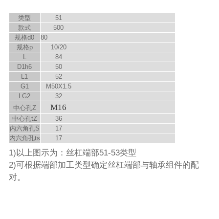
类型
51
款式
500
规格d
0
80
规格p
10/20
L
84
D
1
h6
50
L
1
52
G
1
M50X1.5
LG
2
32
M16
中心孔Z
中心孔t
Z
36
内六角孔S
17
内六角孔t
s
17
1)以上图示为：丝杠端部51-53类型
2)可根据端部加工类型确定丝杠端部与轴承组件的配
对。