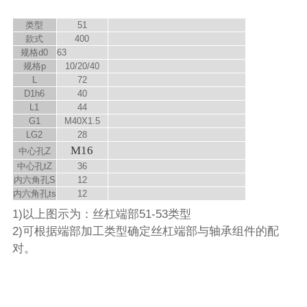
类型
51
款式
400
规格d
0
63
规格p
10/20/40
L
72
D
1
h6
40
L
1
44
G
1
M40X1.5
LG
2
28
M16
中心孔Z
中心孔t
Z
36
内六角孔S
12
内六角孔t
s
12
1)以上图示为：丝杠端部51-53类型
2)可根据端部加工类型确定丝杠端部与轴承组件的配
对。