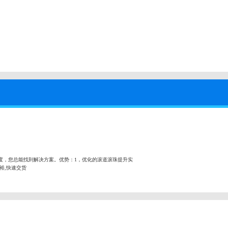
度，您总能找到解决方案。优势：1，优化的滚道滚珠提升实
充裕,快速交货