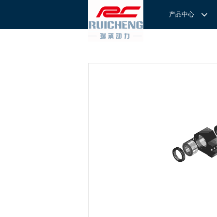
产品中心
产品中心
服务与支持
关于我们
服务
解决方案
REXROTH工厂解决方案
意见反馈
联系我们
滚轮导
REXROTH/力士乐线性产品
技术支持
关于我们
直线导
力士乐I
REXROTH丝杠螺母
样本下载
特别说明
滚珠导
力士乐
交钥匙的自动
REXROTH直线模组
滚柱导
REXROTH测量系统IMS
微型导
我们拥
提供完
REXROTH/力士乐电动缸
BSCL
和技术
心。
博世力士乐--
REXROTH/力士乐油压
传动球
雷诺德
博世力士乐--
REXROTH/力士乐伺服驱动
直线模
CPC滑块
直线轴承
ACE缓冲器
滚珠丝
RENOLD/雷诺德工业链条
导轨滑