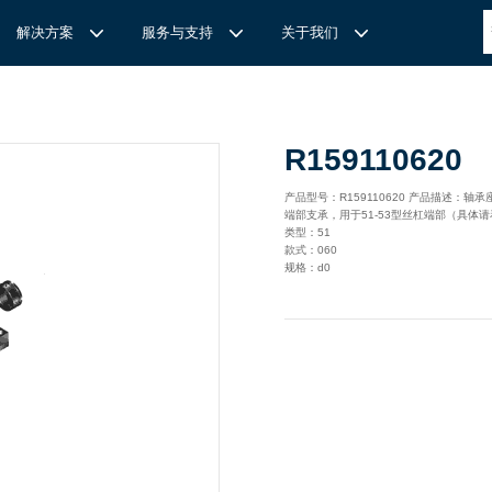
解决方案
服务与支持
关于我们
博
世力士乐-半导体工业的自动控制解决方案
全心全意
REXROTH力士乐激光切割路径测量
博世力士乐中国 | Bosch Rexroth 中国
上海瑞承动力机械有限公司
R159110620
针
对通用机床的CNC系统解决方案
力
士乐滑块导轨安装流程与关键步骤
轨
T
Ssolar轻柔、洁净、高效而理想的太阳能模块生产系统
轨
MS感应式测量系统
产品型号：R159110620 产品描述：轴承座
端部支承，用于51-53型丝杠端部（具体
力
士乐：总装车间自动化合作伙伴
轨滑块
电动缸选型指南
类型：51
款式：060
力
士乐驱动智能制造的精密力量‌——直线模组与工业机器人
化解决方案
轨滑块
规格：d0
高
效智能的传动与控制系统-金属切割机床
【
力士乐滚柱滑块 | 高端传动优选 尽在上海瑞承动力】
轨滑块
机床制造商 TRUMPF 选用博世力士乐的 IMS 感应式距离测量
有一批高素质，经验丰富，精通业务的销售工程师，可以
博世力士乐（Bosch Rexroth）为工业及工厂自动化、行走机
我们致力于机械自动化产品的供应,提供技术支持，是德国
系统进行激光切割。
善技术服务，必要的时候，我们还可以安排厂方的工程师
械、以及可再生能源等领域的客户提供传动、控制与移动解决方
BOSCH REXROTH/力士乐(STAR/星牌）、英国瑞诺
博
世力士乐食品与包装解决方案
力
士乐滑块——精控直线之力，定义高效传动新标准‌
导轨滑块
人员为客户解决技术上的问题，使客户对我们的产品有信
案；作为全球超过50万客户的共同选择，力士乐正不断为客户
德/RENOLD链条代理商、奇石乐Kistler代理商。主要经营范围
提供高质量的电控、液压、气动以及机电一体化元件和系统。
包括进口工业链条链轮、直线导轨滑块、轴承、丝杆螺母、直线
混凝土泵车
座/牛眼轴承
输送链的特点
运动模块、气动、液压产品,离合器等相关系列工业产品的机
构，主要服务对象是机械工业各领域的企业。
混凝土搅拌车
组/工业机器人
博
世力士乐--摊铺机和路面铣刨机
/导套
杠螺母
块配件