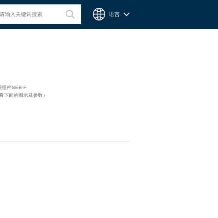
语言
台湾CPC微型滑轨
组件SEB-F
请看下面的图示及参数）
Chieftek Precision Co., Ltd. 直得科技股份有限公司簡稱cpc。
cpc注重人才在品德與技術兼備的重要性，整個核心團隊不斷研
發、製造高品質線性運動系統與零組件，創造產品永續經營與創
新。cpc 微型滑軌主要應用在精密量測、電子業、自動化產業與
半導體等，更在國際生醫科技獲得青睞與肯定。