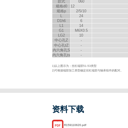
款式
060
规格d
0
12
规格p
2/5/10
L
24
D
1
h6
6
L
1
14
G
1
M6X0.5
LG
2
10
中心孔Z
-
中心孔t
Z
-
内六角孔S
-
内六角孔t
s
-
1)以上图示为：丝杠端部51-53类型
2)可根据端部加工类型确定丝杠端部与轴承组件的配对。
资料下载
R159110620.pdf