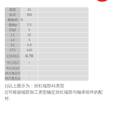
类型
41
款式
050
规格d
0
8
规格p
2.5
D
1
j6
5
L
1
22
L
4
5
S
1
4.8
ST1
h10
0.70
LS
1
H13
-
中心孔Z
中心孔t
Z
-
内六角孔S
-
内六角孔t
s
-
1)以上图示为：丝杠端部41类型
2)可根据端部加工类型确定丝杠端部与轴承组件的配
对。