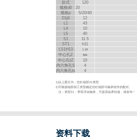
款式
120
规格d
0
20
规格p
5/20/40
D
1
j6
12
L
1
43
L
4
10
L
5
40
S
1
11.5
ST1
h11
LS
1
H13
1.10
中心孔Z
M4
中心孔t
Z
10
内六角孔S
4
内六角孔t
s
4
1)以上图示为：丝杠端部31类型
2)可根据端部加工类型确定丝杠端部与轴承组件的配对。
注：类型31，带双浮动轴承，可提高临界转速，请咨询！
资料下载