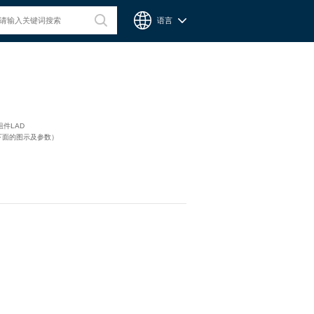
语言
台湾CPC微型滑轨
组件LAD
下面的图示及参数）
Chieftek Precision Co., Ltd. 直得科技股份有限公司簡稱cpc。
cpc注重人才在品德與技術兼備的重要性，整個核心團隊不斷研
發、製造高品質線性運動系統與零組件，創造產品永續經營與創
新。cpc 微型滑軌主要應用在精密量測、電子業、自動化產業與
半導體等，更在國際生醫科技獲得青睞與肯定。