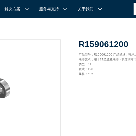
解决方案
服务与支持
关于我们
博
世力士乐-半导体工业的自动控制解决方案
全心全意
REXROTH力士乐激光切割路径测量
博世力士乐中国 | Bosch Rexroth 中国
上海瑞承动力机械有限公司
R159061200
针
对通用机床的CNC系统解决方案
力
士乐滑块导轨安装流程与关键步骤
轨
T
Ssolar轻柔、洁净、高效而理想的太阳能模块生产系统
轨
MS感应式测量系统
产品型号：R159061200 产品描述：轴承
端部支承，用于21型丝杠端部（具体请看
力
士乐：总装车间自动化合作伙伴
轨滑块
电动缸选型指南
类型：31
款式：120
力
士乐驱动智能制造的精密力量‌——直线模组与工业机器人
化解决方案
轨滑块
规格：d0=
高
效智能的传动与控制系统-金属切割机床
【
力士乐滚柱滑块 | 高端传动优选 尽在上海瑞承动力】
轨滑块
机床制造商 TRUMPF 选用博世力士乐的 IMS 感应式距离测量
有一批高素质，经验丰富，精通业务的销售工程师，可以
博世力士乐（Bosch Rexroth）为工业及工厂自动化、行走机
我们致力于机械自动化产品的供应,提供技术支持，是德国
系统进行激光切割。
善技术服务，必要的时候，我们还可以安排厂方的工程师
械、以及可再生能源等领域的客户提供传动、控制与移动解决方
BOSCH REXROTH/力士乐(STAR/星牌）、英国瑞诺
博
世力士乐食品与包装解决方案
力
士乐滑块——精控直线之力，定义高效传动新标准‌
导轨滑块
人员为客户解决技术上的问题，使客户对我们的产品有信
案；作为全球超过50万客户的共同选择，力士乐正不断为客户
德/RENOLD链条代理商、奇石乐Kistler代理商。主要经营范围
提供高质量的电控、液压、气动以及机电一体化元件和系统。
包括进口工业链条链轮、直线导轨滑块、轴承、丝杆螺母、直线
混凝土泵车
座/牛眼轴承
输送链的特点
运动模块、气动、液压产品,离合器等相关系列工业产品的机
构，主要服务对象是机械工业各领域的企业。
混凝土搅拌车
组/工业机器人
博
世力士乐--摊铺机和路面铣刨机
/导套
杠螺母
块配件