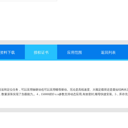
资料下载
授权证书
应用范围
返回列表
传送和定位任务，可以采用轴驱动也可以采用螺母驱动。无论是高线速度、大额定载荷还是最短结构长
数量滚珠实现了负载能力,。4，150000的D x n参数支持动态应用,有效密封,螺母快捷安装。5，库存