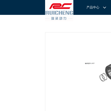
产品中心
产品中心
服务与支持
关于我们
服务
解决方案
REXROTH工厂解决方案
意见反馈
联系我们
滚轮导
REXROTH/力士乐线性产品
技术支持
关于我们
直线导
力士乐I
REXROTH丝杠螺母
样本下载
特别说明
滚珠导
力士乐
交钥匙的自动
REXROTH直线模组
滚柱导
REXROTH测量系统IMS
微型导
我们拥
提供完
REXROTH/力士乐电动缸
BSCL
和技术
心。
博世力士乐--
REXROTH/力士乐油压
传动球
雷诺德
博世力士乐--
REXROTH/力士乐伺服驱动
直线模
CPC滑块
直线轴承
ACE缓冲器
滚珠丝
RENOLD/雷诺德工业链条
导轨滑