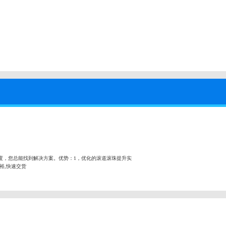
度，您总能找到解决方案。优势：1，优化的滚道滚珠提升实
充裕,快速交货