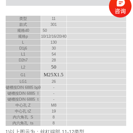
类型
11
款式
301
规格d
0
50
规格p
10/12/16/20/40
L
130
D
1
j6
30
L
1
54
D
2
h7
28
50
L
2
M25X1.5
G
1
LG
1
26
键槽按DIN 6885 bp9
-
键槽按DIN 6885 I
-
键槽按DIN 6885 t
-
中心孔 Z
M8
中心孔 t
Z
19
内六角孔 S
8
内六角孔 t
s
8
1)以上图示为：丝杠端部 11-12类型