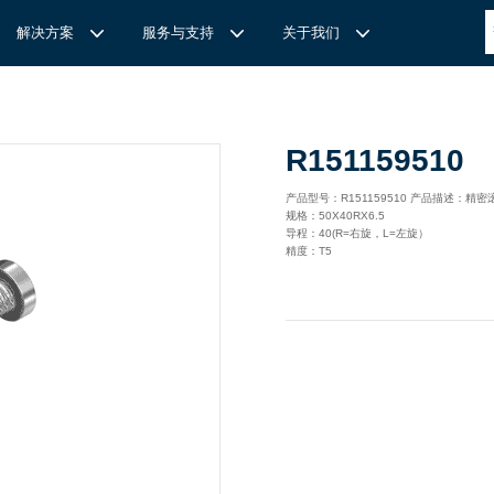
解决方案
服务与支持
关于我们
博
世力士乐-半导体工业的自动控制解决方案
全心全意
REXROTH力士乐激光切割路径测量
博世力士乐中国 | Bosch Rexroth 中国
上海瑞承动力机械有限公司
R151159510
针
对通用机床的CNC系统解决方案
力
士乐滑块导轨安装流程与关键步骤
轨
T
Ssolar轻柔、洁净、高效而理想的太阳能模块生产系统
轨
MS感应式测量系统
产品型号：R151159510 产品描述：精密
规格：50X40RX6.5
力
士乐：总装车间自动化合作伙伴
轨滑块
电动缸选型指南
导程：40(R=右旋，L=左旋）
精度：T5
力
士乐驱动智能制造的精密力量‌——直线模组与工业机器人
化解决方案
轨滑块
高
效智能的传动与控制系统-金属切割机床
【
力士乐滚柱滑块 | 高端传动优选 尽在上海瑞承动力】
轨滑块
机床制造商 TRUMPF 选用博世力士乐的 IMS 感应式距离测量
有一批高素质，经验丰富，精通业务的销售工程师，可以
博世力士乐（Bosch Rexroth）为工业及工厂自动化、行走机
我们致力于机械自动化产品的供应,提供技术支持，是德国
系统进行激光切割。
善技术服务，必要的时候，我们还可以安排厂方的工程师
械、以及可再生能源等领域的客户提供传动、控制与移动解决方
BOSCH REXROTH/力士乐(STAR/星牌）、英国瑞诺
博
世力士乐食品与包装解决方案
力
士乐滑块——精控直线之力，定义高效传动新标准‌
导轨滑块
人员为客户解决技术上的问题，使客户对我们的产品有信
案；作为全球超过50万客户的共同选择，力士乐正不断为客户
德/RENOLD链条代理商、奇石乐Kistler代理商。主要经营范围
提供高质量的电控、液压、气动以及机电一体化元件和系统。
包括进口工业链条链轮、直线导轨滑块、轴承、丝杆螺母、直线
混凝土泵车
座/牛眼轴承
输送链的特点
运动模块、气动、液压产品,离合器等相关系列工业产品的机
构，主要服务对象是机械工业各领域的企业。
混凝土搅拌车
组/工业机器人
博
世力士乐--摊铺机和路面铣刨机
/导套
杠螺母
块配件