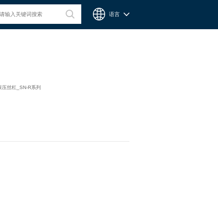
语言
台湾CPC微型滑轨
滚压丝杠_SN-R系列
Chieftek Precision Co., Ltd. 直得科技股份有限公司簡稱cpc。
cpc注重人才在品德與技術兼備的重要性，整個核心團隊不斷研
發、製造高品質線性運動系統與零組件，創造產品永續經營與創
新。cpc 微型滑軌主要應用在精密量測、電子業、自動化產業與
半導體等，更在國際生醫科技獲得青睞與肯定。