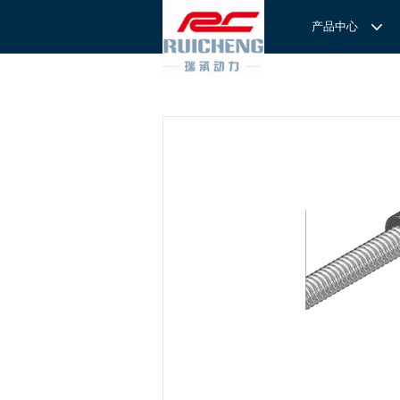
产品中心
产品中心
服务与支持
关于我们
服务
解决方案
REXROTH工厂解决方案
意见反馈
联系我们
滚轮导
REXROTH/力士乐线性产品
技术支持
关于我们
直线导
力士乐I
REXROTH丝杠螺母
样本下载
特别说明
滚珠导
力士乐
交钥匙的自动
REXROTH直线模组
滚柱导
REXROTH测量系统IMS
微型导
我们拥
提供完
REXROTH/力士乐电动缸
BSCL
和技术
心。
博世力士乐--
REXROTH/力士乐油压
传动球
雷诺德
博世力士乐--
REXROTH/力士乐伺服驱动
直线模
CPC滑块
直线轴承
ACE缓冲器
滚珠丝
RENOLD/雷诺德工业链条
导轨滑