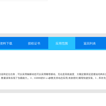
资料下载
授权证书
应用范围
返回列表
传送和定位任务，可以采用轴驱动也可以采用螺母驱动。无论是高线速度、大额定载荷还是最短结构长
数量滚珠实现了负载能力,。4，150000的D x n参数支持动态应用,有效密封,螺母快捷安装。5，库存