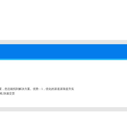
度，您总能找到解决方案。优势：1，优化的滚道滚珠提升实
充裕,快速交货