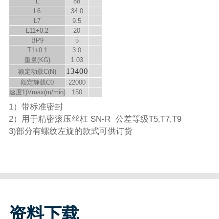
L
88
L
6
34.0
L
7
9.5
L
11
+0.2
20
B
P9
5
T
1
+0.1
3.0
重量(KG)
1.03
13400
额定动载C(N)
额定静载C
0
22000
速度
1)
V
max
(m/min)
150
1）带标准密封
2）用于精密滚压丝杠 SN-R 公差等级T5,T7,T9
3)部分有螺纹左旋的款式可供订货
资料下载