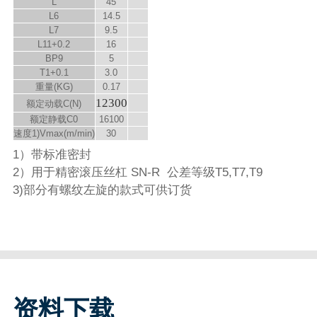
L
45
L
6
14.5
L
7
9.5
L
11
+0.2
16
B
P9
5
T
1
+0.1
3.0
重量(KG)
0.17
12300
额定动载C(N)
额定静载C
0
16100
速度
1)
V
max
(m/min)
30
1）带标准密封
2）用于精密滚压丝杠 SN-R 公差等级T5,T7,T9
3)部分有螺纹左旋的款式可供订货
资料下载