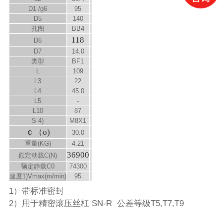
D
1
/g6
95
D
5
140
孔图
BB4
118
D
6
D
7
14.0
类型
BF1
L
109
L
3
22
L
4
45.0
L
5
-
L
10
87
S
4)
M8X1
￠（
o
)
30.0
重量(KG)
4.21
36900
额定动载C(N)
额定静载C
0
74300
速度
1)
V
max
(m/min)
95
1）带标准密封
2）用于精密滚压丝杠 SN-R 公差等级T5,T7,T9