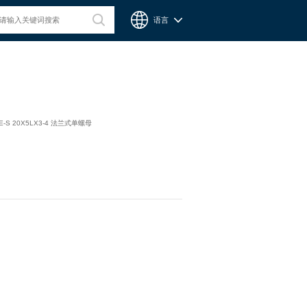
语言
台湾CPC微型滑轨
-S 20X5LX3-4 法兰式单螺母
Chieftek Precision Co., Ltd. 直得科技股份有限公司簡稱cpc。
cpc注重人才在品德與技術兼備的重要性，整個核心團隊不斷研
發、製造高品質線性運動系統與零組件，創造產品永續經營與創
新。cpc 微型滑軌主要應用在精密量測、電子業、自動化產業與
半導體等，更在國際生醫科技獲得青睞與肯定。