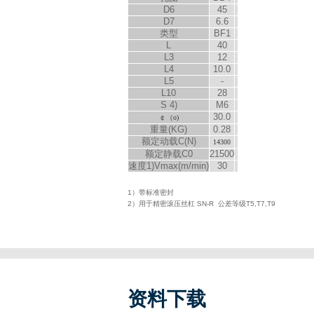
D
6
45
D
7
6.6
类型
BF1
L
40
L
3
12
L
4
10.0
L
5
-
L
10
28
S
4)
M6
30.0
￠（
o
)
重量(KG)
0.28
额定动载C(N)
14300
额定静载C
0
21500
速度
1)
V
max
(m/min)
30
1）带标准密封
2）用于精密滚压丝杠 SN-R 公差等级T5,T7,T9
资料下载