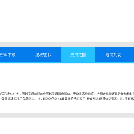
资料下载
授权证书
应用范围
返回列表
传送和定位任务，可以采用轴驱动也可以采用螺母驱动。无论是高线速度、大额定载荷还是最短结构长
数量滚珠实现了负载能力,。4，150000的D x n参数支持动态应用,有效密封,螺母快捷安装。5，库存