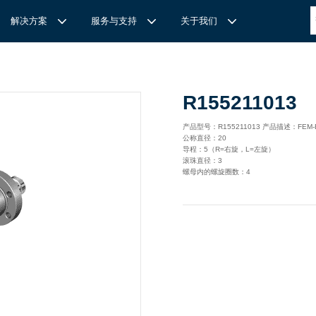
解决方案
服务与支持
关于我们
博
世力士乐-半导体工业的自动控制解决方案
全心全意
REXROTH力士乐激光切割路径测量
博世力士乐中国 | Bosch Rexroth 中国
上海瑞承动力机械有限公司
R155211013
针
对通用机床的CNC系统解决方案
力
士乐滑块导轨安装流程与关键步骤
轨
T
Ssolar轻柔、洁净、高效而理想的太阳能模块生产系统
轨
MS感应式测量系统
产品型号：R155211013 产品描述：FEM-E
公称直径：20
力
士乐：总装车间自动化合作伙伴
轨滑块
电动缸选型指南
导程：5（R=右旋，L=左旋）
滚珠直径：3
力
士乐驱动智能制造的精密力量‌——直线模组与工业机器人
化解决方案
轨滑块
螺母内的螺旋圈数：4
高
效智能的传动与控制系统-金属切割机床
【
力士乐滚柱滑块 | 高端传动优选 尽在上海瑞承动力】
轨滑块
机床制造商 TRUMPF 选用博世力士乐的 IMS 感应式距离测量
有一批高素质，经验丰富，精通业务的销售工程师，可以
博世力士乐（Bosch Rexroth）为工业及工厂自动化、行走机
我们致力于机械自动化产品的供应,提供技术支持，是德国
系统进行激光切割。
善技术服务，必要的时候，我们还可以安排厂方的工程师
械、以及可再生能源等领域的客户提供传动、控制与移动解决方
BOSCH REXROTH/力士乐(STAR/星牌）、英国瑞诺
博
世力士乐食品与包装解决方案
力
士乐滑块——精控直线之力，定义高效传动新标准‌
导轨滑块
人员为客户解决技术上的问题，使客户对我们的产品有信
案；作为全球超过50万客户的共同选择，力士乐正不断为客户
德/RENOLD链条代理商、奇石乐Kistler代理商。主要经营范围
提供高质量的电控、液压、气动以及机电一体化元件和系统。
包括进口工业链条链轮、直线导轨滑块、轴承、丝杆螺母、直线
混凝土泵车
座/牛眼轴承
输送链的特点
运动模块、气动、液压产品,离合器等相关系列工业产品的机
构，主要服务对象是机械工业各领域的企业。
混凝土搅拌车
组/工业机器人
博
世力士乐--摊铺机和路面铣刨机
/导套
杠螺母
块配件