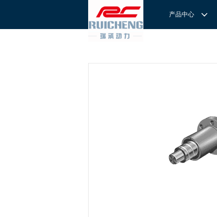
产品中心
产品中心
服务与支持
关于我们
服务
解决方案
REXROTH工厂解决方案
意见反馈
联系我们
滚轮导
REXROTH/力士乐线性产品
技术支持
关于我们
直线导
力士乐I
REXROTH丝杠螺母
样本下载
特别说明
滚珠导
力士乐
交钥匙的自动
REXROTH直线模组
滚柱导
REXROTH测量系统IMS
微型导
我们拥
提供完
REXROTH/力士乐电动缸
BSCL
和技术
心。
博世力士乐--
REXROTH/力士乐油压
传动球
雷诺德
博世力士乐--
REXROTH/力士乐伺服驱动
直线模
CPC滑块
直线轴承
ACE缓冲器
滚珠丝
RENOLD/雷诺德工业链条
导轨滑