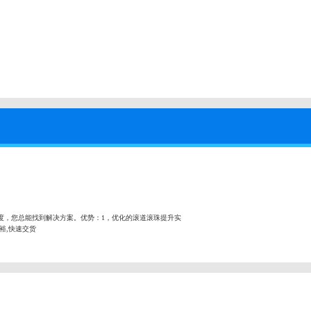
度，您总能找到解决方案。优势：1，优化的滚道滚珠提升实
充裕,快速交货