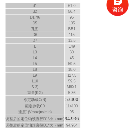
d
1
61.0
d
2
56.4
D
1
/f6
95
D
5
135
孔图
BB1
D
6
115
D
7
13.5
L
149
L
3
30
L
4
45
L
5
59.5
L
8
18.0
L
9
117.5
L
10
59.5
S
3)
M8X1
重量(KG)
5.36
53400
额定动载C(N)
额定静载C
0
114100
速度
1)
V
max
(m/min)
95
94.936
调整后的定位轴颈直径D
1
*小（mm)
调整后的定位轴颈直径D
1
*大（mm)
94.964