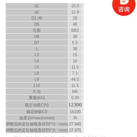
d
1
15.0
d
2
12.9
D
1
/f6
28
D
5
48
孔图
BB2
D
6
38
D
7
5.5
L
38
L
3
15
L
4
10
L
5
11.5
L
8
7.1
L
9
44.0
L
10
11.5
S
3)
M6
重量(KG)
0.20
12300
额定动载C(N)
额定静载C
0
16100
速度
1)
V
max
(m/min)
30
调整后的定位轴颈直径D
1
*小（mm)
27.940
调整后的定位轴颈直径D
1
*大（mm)
27.975