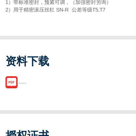
1）带标准密封，预紧可调，（加强密封另询）
2）用于精密滚压丝杠 SN-R 公差等级T5,T7
资料下载
R151201055.pdf
授权证书