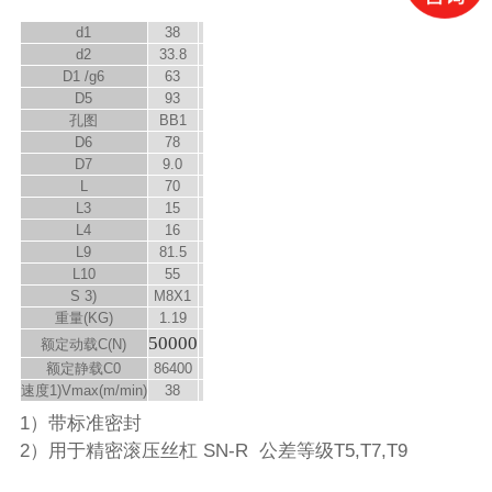
d
1
38
d
2
33.8
D
1
/g6
63
D
5
93
孔图
BB1
D
6
78
D
7
9.0
L
70
L
3
15
L
4
16
L
9
81.5
L
10
55
S
3)
M8X1
重量(KG)
1.19
50000
额定动载C(N)
额定静载C
0
86400
速度
1)
V
max
(m/min)
38
1）带标准密封
2）用于精密滚压丝杠 SN-R 公差等级T5,T7,T9