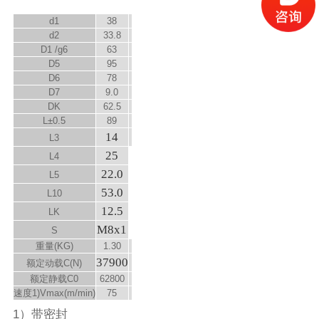
d
1
38
d
2
33.8
D
1
/g6
63
D
5
95
D
6
78
D
7
9.0
D
K
62.5
L±0.5
89
14
L
3
25
L
4
22.0
L
5
53.0
L
10
12.5
L
K
M8x1
S
重量(KG)
1.30
37900
额定动载C(N)
额定静载C
0
62800
速度
1)
V
max
(m/min)
75
1）带密封