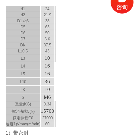
d
1
24
d
2
21.9
D
1
/g6
38
D
5
63
D
6
50
D
7
6.6
D
K
37.5
L±0.5
43
10
L
3
16
L
4
16
L
5
36
L
10
10
L
K
M6
S
重量(KG)
0.34
15700
额定动载C(N)
额定静载C
0
27000
速度
1)
V
max
(m/min)
60
1）带密封