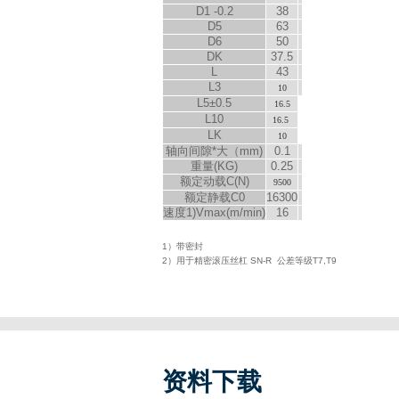
D
1
-0.2
38
D
5
63
D
6
50
D
K
37.5
L
43
L
3
10
L
5
±0.5
16.5
L
10
16.5
L
K
10
轴向间隙*大（mm)
0.1
重量(KG)
0.25
额定动载C(N)
9500
额定静载C
0
16300
速度
1)
V
max
(m/min)
16
1）带密封
2）用于精密滚压丝杠 SN-R 公差等级T7,T9
资料下载