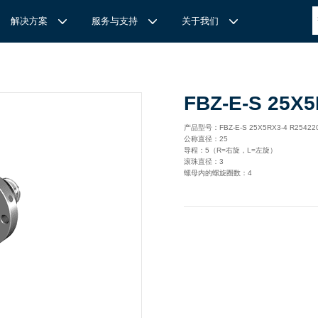
解决方案
服务与支持
关于我们
博
世力士乐-半导体工业的自动控制解决方案
全心全意
REXROTH力士乐激光切割路径测量
博世力士乐中国 | Bosch Rexroth 中国
上海瑞承动力机械有限公司
FBZ-E-S 25X5
针
对通用机床的CNC系统解决方案
力
士乐滑块导轨安装流程与关键步骤
轨
T
Ssolar轻柔、洁净、高效而理想的太阳能模块生产系统
轨
MS感应式测量系统
产品型号：FBZ-E-S 25X5RX3-4 R25
公称直径：25
力
士乐：总装车间自动化合作伙伴
轨滑块
电动缸选型指南
导程：5（R=右旋，L=左旋）
滚珠直径：3
力
士乐驱动智能制造的精密力量‌——直线模组与工业机器人
化解决方案
轨滑块
螺母内的螺旋圈数：4
高
效智能的传动与控制系统-金属切割机床
【
力士乐滚柱滑块 | 高端传动优选 尽在上海瑞承动力】
轨滑块
机床制造商 TRUMPF 选用博世力士乐的 IMS 感应式距离测量
有一批高素质，经验丰富，精通业务的销售工程师，可以
博世力士乐（Bosch Rexroth）为工业及工厂自动化、行走机
我们致力于机械自动化产品的供应,提供技术支持，是德国
系统进行激光切割。
善技术服务，必要的时候，我们还可以安排厂方的工程师
械、以及可再生能源等领域的客户提供传动、控制与移动解决方
BOSCH REXROTH/力士乐(STAR/星牌）、英国瑞诺
博
世力士乐食品与包装解决方案
力
士乐滑块——精控直线之力，定义高效传动新标准‌
导轨滑块
人员为客户解决技术上的问题，使客户对我们的产品有信
案；作为全球超过50万客户的共同选择，力士乐正不断为客户
德/RENOLD链条代理商、奇石乐Kistler代理商。主要经营范围
提供高质量的电控、液压、气动以及机电一体化元件和系统。
包括进口工业链条链轮、直线导轨滑块、轴承、丝杆螺母、直线
混凝土泵车
座/牛眼轴承
输送链的特点
运动模块、气动、液压产品,离合器等相关系列工业产品的机
构，主要服务对象是机械工业各领域的企业。
混凝土搅拌车
组/工业机器人
博
世力士乐--摊铺机和路面铣刨机
/导套
杠螺母
块配件