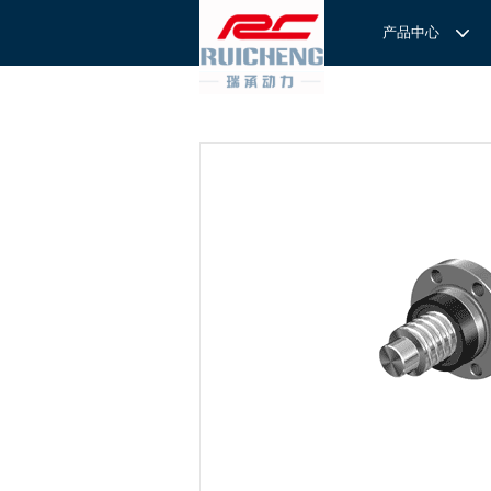
产品中心
产品中心
服务与支持
关于我们
服务
解决方案
REXROTH工厂解决方案
意见反馈
联系我们
滚轮导
REXROTH/力士乐线性产品
技术支持
关于我们
直线导
力士乐I
REXROTH丝杠螺母
样本下载
特别说明
滚珠导
力士乐
交钥匙的自动
REXROTH直线模组
滚柱导
REXROTH测量系统IMS
微型导
我们拥
提供完
REXROTH/力士乐电动缸
BSCL
和技术
心。
博世力士乐--
REXROTH/力士乐油压
传动球
雷诺德
博世力士乐--
REXROTH/力士乐伺服驱动
直线模
CPC滑块
直线轴承
ACE缓冲器
滚珠丝
RENOLD/雷诺德工业链条
导轨滑