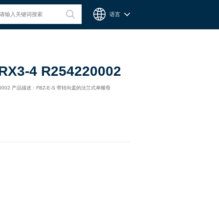
语言
台湾CPC微型滑轨
RX3-4 R254220002
4220002 产品描述：FBZ-E-S 带转向盖的法兰式单螺母
Chieftek Precision Co., Ltd. 直得科技股份有限公司簡稱cpc。
cpc注重人才在品德與技術兼備的重要性，整個核心團隊不斷研
發、製造高品質線性運動系統與零組件，創造產品永續經營與創
新。cpc 微型滑軌主要應用在精密量測、電子業、自動化產業與
半導體等，更在國際生醫科技獲得青睞與肯定。