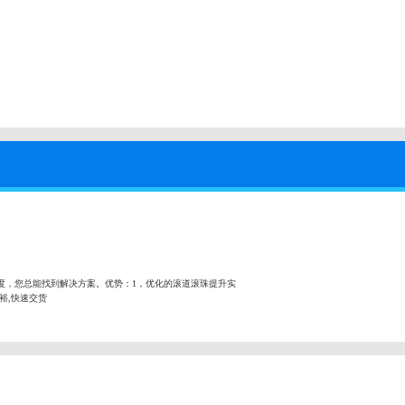
度，您总能找到解决方案。优势：1，优化的滚道滚珠提升实
充裕,快速交货