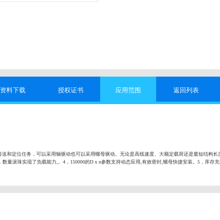
资料下载
授权证书
应用范围
返回列表
传送和定位任务，可以采用轴驱动也可以采用螺母驱动。无论是高线速度、大额定载荷还是最短结构长
数量滚珠实现了负载能力,。4，150000的D x n参数支持动态应用,有效密封,螺母快捷安装。5，库存