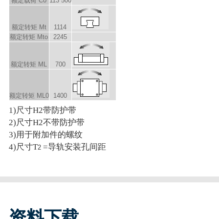
额定载荷 C
0
113 500
额定转矩 M
t
1114
额定转矩 M
to
2245
额定转矩 M
L
700
额定转矩 M
L0
1400
1)尺寸H2带防护带
2)尺寸H2不带防护带
3)用于附加件的螺纹
4)尺寸T
=导轨安装孔间距
2
资料下载