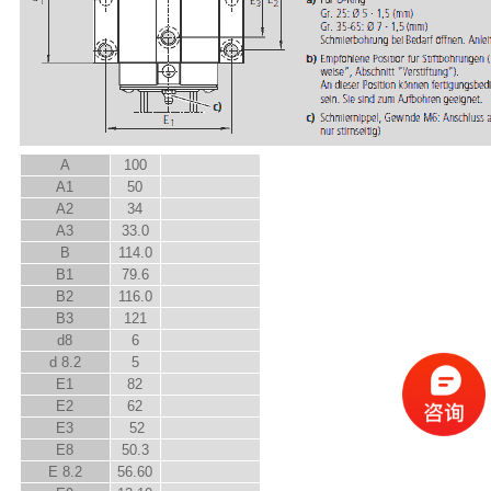
A
100
A
1
50
A
2
34
A
3
33.0
B
114.0
B
1
79.6
B
2
116.0
B
3
121
d
8
6
d
8.2
5
E
1
82
E
2
62
E
3
52
E
8
50.3
E
8.2
56.60